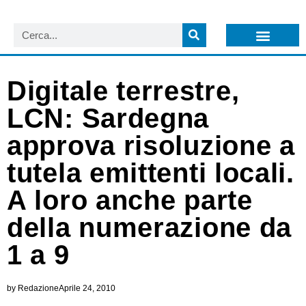
LISTA NEWSLETTER E CIRCOLARI SIT
ARCHIVIO S.I.T.
Digitale terrestre,
LCN: Sardegna
approva risoluzione a
tutela emittenti locali.
A loro anche parte
della numerazione da
1 a 9
by
Redazione
Aprile 24, 2010