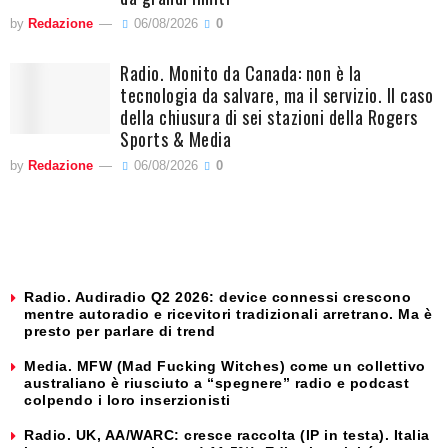
by
Redazione
06/08/2026
0
Radio. Monito da Canada: non è la
tecnologia da salvare, ma il servizio. Il caso
della chiusura di sei stazioni della Rogers
Sports & Media
by
Redazione
06/08/2026
0
Radio. Audiradio Q2 2026: device connessi crescono
mentre autoradio e ricevitori tradizionali arretrano. Ma è
presto per parlare di trend
Media. MFW (Mad Fucking Witches) come un collettivo
australiano è riusciuto a “spegnere” radio e podcast
colpendo i loro inserzionisti
Radio. UK, AA/WARC: cresce raccolta (IP in testa). Italia