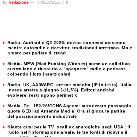
by
Redazione
06/08/2026
0
Radio. Audiradio Q2 2026: device connessi crescono
mentre autoradio e ricevitori tradizionali arretrano. Ma è
presto per parlare di trend
Media. MFW (Mad Fucking Witches) come un collettivo
australiano è riusciuto a “spegnere” radio e podcast
colpendo i loro inserzionisti
Radio. UK, AA/WARC: cresce raccolta (IP in testa). Italia
invece arretra a giugno (-11,5%). Editori anziché
evolvere, restringono perimetro
Media. Del. 152/26/CONS Agcom: autorizzato passaggio
quote GEDI ad Antenna Media. Ora si gioca la partita
del posizionamento industriale
Niente crisi per le TV locali ex analogiche negli USA : il
ruolo nell’informazione areale, le tre fonti di ricavi e il