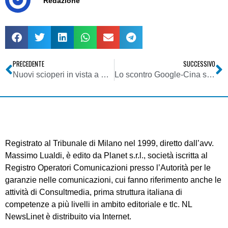
Redazione
PRECEDENTE
SUCCESSIVO
Nuovi scioperi in vista a Mediaset. Questa volta tocca ai giornalisti del Tg4, preoccupati dall’Agenzia News
Lo scontro Google-Cina si sposta sulle relazioni internazionali. Pechino: non influirà sui legami commerciali con gli Usa. Washington: valuteremo in seguito
Registrato al Tribunale di Milano nel 1999, diretto dall’avv.
Massimo Lualdi, è edito da Planet s.r.l., società iscritta al
Registro Operatori Comunicazioni presso l’Autorità per le
garanzie nelle comunicazioni, cui fanno riferimento anche le
attività di Consultmedia, prima struttura italiana di
competenze a più livelli in ambito editoriale e tlc. NL
NewsLinet è distribuito via Internet.