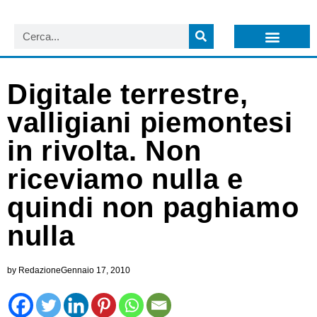
LISTA NEWSLETTER E CIRCOLARI SIT
ARCHIVIO S.I.T.
Digitale terrestre,
valligiani piemontesi
in rivolta. Non
riceviamo nulla e
quindi non paghiamo
nulla
by
Redazione
Gennaio 17, 2010