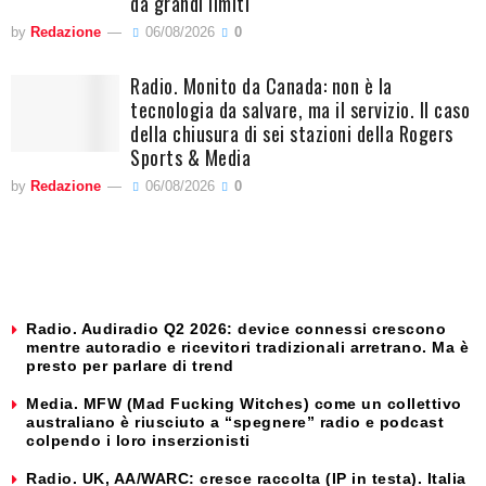
da grandi limiti
by
Redazione
06/08/2026
0
Radio. Monito da Canada: non è la
tecnologia da salvare, ma il servizio. Il caso
della chiusura di sei stazioni della Rogers
Sports & Media
by
Redazione
06/08/2026
0
Radio. Audiradio Q2 2026: device connessi crescono
mentre autoradio e ricevitori tradizionali arretrano. Ma è
presto per parlare di trend
Media. MFW (Mad Fucking Witches) come un collettivo
australiano è riusciuto a “spegnere” radio e podcast
colpendo i loro inserzionisti
Radio. UK, AA/WARC: cresce raccolta (IP in testa). Italia