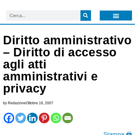
LISTA NEWSLETTER E CIRCOLARI SIT
ARCHIVIO S.I.T.
Diritto amministrativo
– Diritto di accesso
agli atti
amministrativi e
privacy
by
Redazione
Ottobre 16, 2007
Stampa 🖨