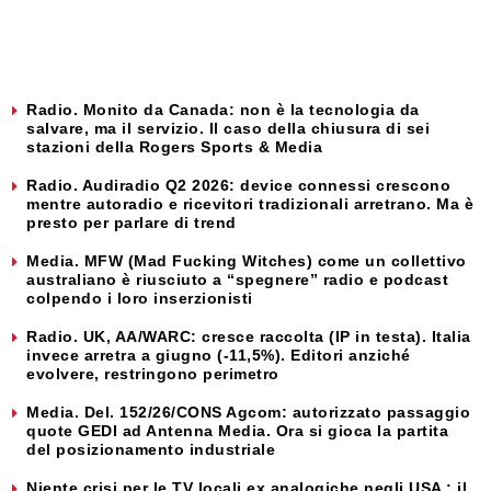
Radio. Monito da Canada: non è la tecnologia da
salvare, ma il servizio. Il caso della chiusura di sei
stazioni della Rogers Sports & Media
Radio. Audiradio Q2 2026: device connessi crescono
mentre autoradio e ricevitori tradizionali arretrano. Ma è
presto per parlare di trend
Media. MFW (Mad Fucking Witches) come un collettivo
australiano è riusciuto a “spegnere” radio e podcast
colpendo i loro inserzionisti
Radio. UK, AA/WARC: cresce raccolta (IP in testa). Italia
invece arretra a giugno (-11,5%). Editori anziché
evolvere, restringono perimetro
Media. Del. 152/26/CONS Agcom: autorizzato passaggio
quote GEDI ad Antenna Media. Ora si gioca la partita
del posizionamento industriale
Niente crisi per le TV locali ex analogiche negli USA : il