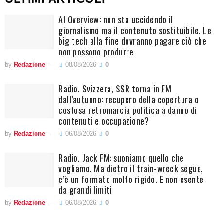
AI Overview: non sta uccidendo il
giornalismo ma il contenuto sostituibile. Le
big tech alla fine dovranno pagare ciò che
non possono produrre
by
Redazione
08/08/2026
0
Radio. Svizzera, SSR torna in FM
dall’autunno: recupero della copertura o
costosa retromarcia politica a danno di
contenuti e occupazione?
by
Redazione
06/08/2026
0
Radio. Jack FM: suoniamo quello che
vogliamo. Ma dietro il train-wreck segue,
c’è un formato molto rigido. E non esente
da grandi limiti
by
Redazione
06/08/2026
0