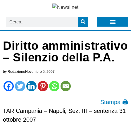
LISTA NEWSLETTER E CIRCOLARI SIT
ARCHIVIO S.I.T.
Diritto amministrativo
– Silenzio della P.A.
by
Redazione
Novembre 5, 2007
Stampa 🖨
TAR Campania – Napoli, Sez. III – sentenza 31
ottobre 2007