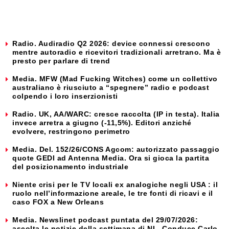
Radio. Audiradio Q2 2026: device connessi crescono
mentre autoradio e ricevitori tradizionali arretrano. Ma è
presto per parlare di trend
Media. MFW (Mad Fucking Witches) come un collettivo
australiano è riusciuto a “spegnere” radio e podcast
colpendo i loro inserzionisti
Radio. UK, AA/WARC: cresce raccolta (IP in testa). Italia
invece arretra a giugno (-11,5%). Editori anziché
evolvere, restringono perimetro
Media. Del. 152/26/CONS Agcom: autorizzato passaggio
quote GEDI ad Antenna Media. Ora si gioca la partita
del posizionamento industriale
Niente crisi per le TV locali ex analogiche negli USA : il
ruolo nell’informazione areale, le tre fonti di ricavi e il
caso FOX a New Orleans
Media. Newslinet podcast puntata del 29/07/2026:
ascolta le notizie della settimana di NL. Conduce Carlo