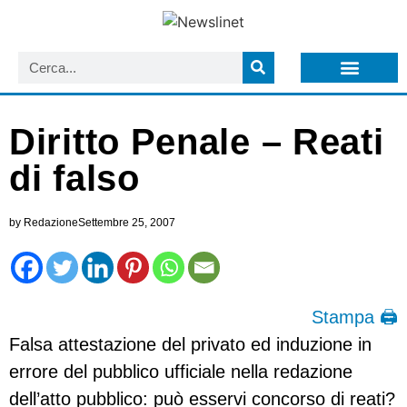
LISTA NEWSLETTER E CIRCOLARI SIT
ARCHIVIO S.I.T.
Diritto Penale – Reati
di falso
by
Redazione
Settembre 25, 2007
Stampa 🖨
Falsa attestazione del privato ed induzione in
errore del pubblico ufficiale nella redazione
dell’atto pubblico: può esservi concorso di reati?