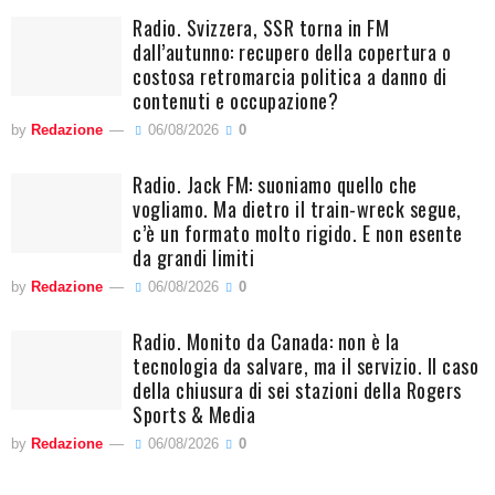
Radio. Svizzera, SSR torna in FM
dall’autunno: recupero della copertura o
costosa retromarcia politica a danno di
contenuti e occupazione?
by
Redazione
06/08/2026
0
Radio. Jack FM: suoniamo quello che
vogliamo. Ma dietro il train-wreck segue,
c’è un formato molto rigido. E non esente
da grandi limiti
by
Redazione
06/08/2026
0
Radio. Monito da Canada: non è la
tecnologia da salvare, ma il servizio. Il caso
della chiusura di sei stazioni della Rogers
Sports & Media
by
Redazione
06/08/2026
0