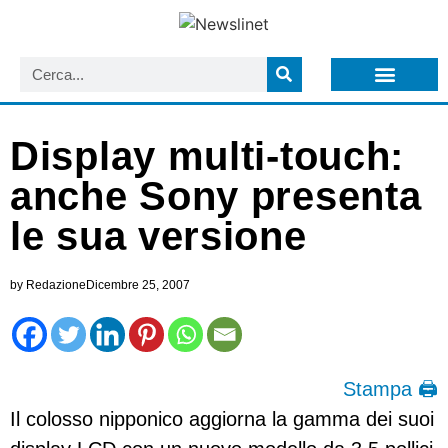
LISTA NEWSLETTER E CIRCOLARI SIT
ARCHIVIO S.I.T.
Display multi-touch:
anche Sony presenta
le sua versione
by
Redazione
Dicembre 25, 2007
Stampa 🖨
Il colosso nipponico aggiorna la gamma dei suoi