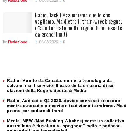
by
Redazione
06/08/2026
0
Radio. Jack FM: suoniamo quello che
vogliamo. Ma dietro il train-wreck segue,
c’è un formato molto rigido. E non esente
da grandi limiti
by
Redazione
06/08/2026
0
Radio. Monito da Canada: non è la tecnologia da
salvare, ma il servizio. Il caso della chiusura di sei
stazioni della Rogers Sports & Media
Radio. Audiradio Q2 2026: device connessi crescono
mentre autoradio e ricevitori tradizionali arretrano. Ma è
presto per parlare di trend
Media. MFW (Mad Fucking Witches) come un collettivo
australiano è riusciuto a “spegnere” radio e podcast
colpendo i loro inserzionisti