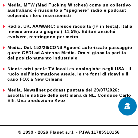
Media. MFW (Mad Fucking Witches) come un collettivo
australiano è riusciuto a “spegnere” radio e podcast
colpendo i loro inserzionisti
Radio. UK, AA/WARC: cresce raccolta (IP in testa). Italia
invece arretra a giugno (-11,5%). Editori anziché
evolvere, restringono perimetro
Media. Del. 152/26/CONS Agcom: autorizzato passaggio
quote GEDI ad Antenna Media. Ora si gioca la partita
del posizionamento industriale
Niente crisi per le TV locali ex analogiche negli USA : il
ruolo nell’informazione areale, le tre fonti di ricavi e il
caso FOX a New Orleans
Media. Newslinet podcast puntata del 29/07/2026:
ascolta le notizie della settimana di NL. Conduce Carlo
Elli. Una produzione Kvox
© 1999 - 2026 Planet s.r.l. - P.IVA 11785910156