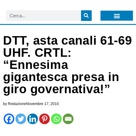
LISTA NEWSLETTER E CIRCOLARI SIT
ARCHIVIO S.I.T.
DTT, asta canali 61-69
UHF. CRTL:
“Ennesima
gigantesca presa in
giro governativa!”
by
Redazione
Novembre 17, 2010