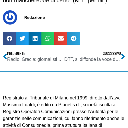
non mancherebbe di certo. (M.L. per NL)
Redazione
PRECEDENTE
SUCCESSIVO
Radio, Grecia: giornalisti della ex ERT lanciano canale in onde medie e corte
DTT, si diffonde la voce dell’arrivo di Sky TG24 sul DTT. E i canali all news tremano
Registrato al Tribunale di Milano nel 1999, diretto dall’avv.
Massimo Lualdi, è edito da Planet s.r.l., società iscritta al
Registro Operatori Comunicazioni presso l’Autorità per le
garanzie nelle comunicazioni, cui fanno riferimento anche le
attività di Consultmedia, prima struttura italiana di