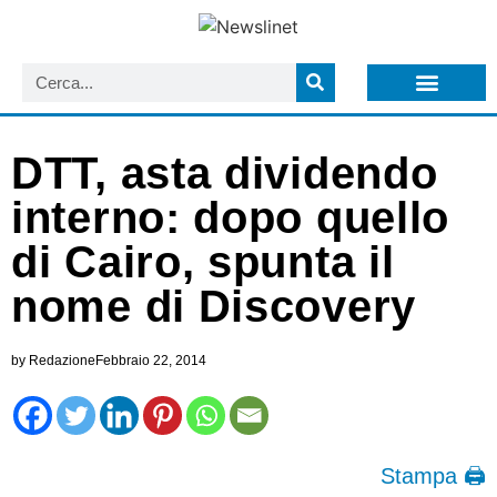
LISTA NEWSLETTER E CIRCOLARI SIT
ARCHIVIO S.I.T.
DTT, asta dividendo
interno: dopo quello
di Cairo, spunta il
nome di Discovery
by
Redazione
Febbraio 22, 2014
Stampa 🖨