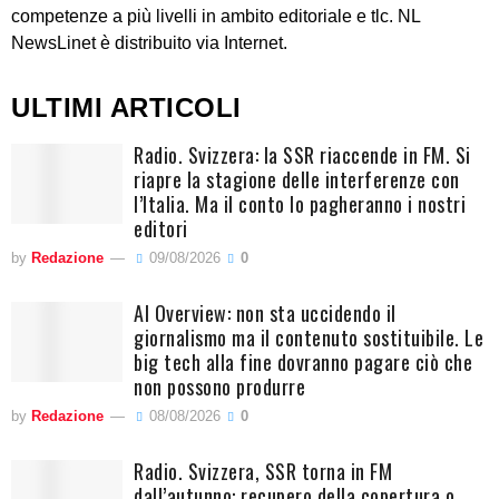
competenze a più livelli in ambito editoriale e tlc. NL
NewsLinet è distribuito via Internet.
ULTIMI ARTICOLI
Radio. Svizzera: la SSR riaccende in FM. Si
riapre la stagione delle interferenze con
l’Italia. Ma il conto lo pagheranno i nostri
editori
by
Redazione
09/08/2026
0
AI Overview: non sta uccidendo il
giornalismo ma il contenuto sostituibile. Le
big tech alla fine dovranno pagare ciò che
non possono produrre
by
Redazione
08/08/2026
0
Radio. Svizzera, SSR torna in FM
dall’autunno: recupero della copertura o