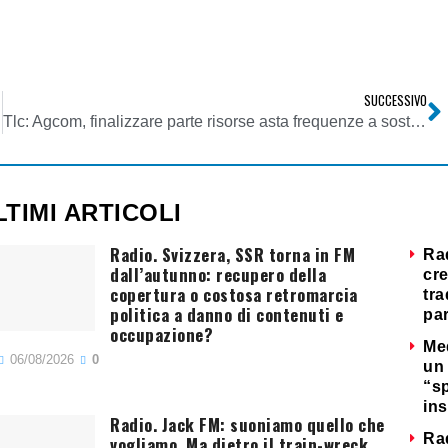
SUCCESSIVO
Tlc: Agcom, finalizzare parte risorse asta frequenze a sostegno banda larga
LTIMI ARTICOLI
Radio. Svizzera, SSR torna in FM
Ra
dall’autunno: recupero della
cre
copertura o costosa retromarcia
tra
politica a danno di contenuti e
par
occupazione?
Me
06/08/2026
0
un 
“s
ins
Radio. Jack FM: suoniamo quello che
Ra
vogliamo. Ma dietro il train-wreck