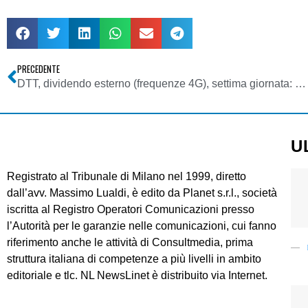
PRECEDENTE
DTT, dividendo esterno (frequenze 4G), settima giornata: sale a 3,08 mld di euro l’importo totale delle offerte
U
Registrato al Tribunale di Milano nel 1999, diretto
dall’avv. Massimo Lualdi, è edito da Planet s.r.l., società
iscritta al Registro Operatori Comunicazioni presso
l’Autorità per le garanzie nelle comunicazioni, cui fanno
riferimento anche le attività di Consultmedia, prima
struttura italiana di competenze a più livelli in ambito
editoriale e tlc. NL NewsLinet è distribuito via Internet.