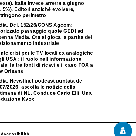
testa). Italia invece arretra a giugno
1,5%). Editori anziché evolvere,
stringono perimetro
dia. Del. 152/26/CONS Agcom:
torizzato passaggio quote GEDI ad
enna Media. Ora si gioca la partita del
sizionamento industriale
nte crisi per le TV locali ex analogiche
li USA : il ruolo nell’informazione
ale, le tre fonti di ricavi e il caso FOX a
w Orleans
dia. Newslinet podcast puntata del
07/2026: ascolta le notizie della
timana di NL. Conduce Carlo Elli. Una
oduzione Kvox
Accessibilità