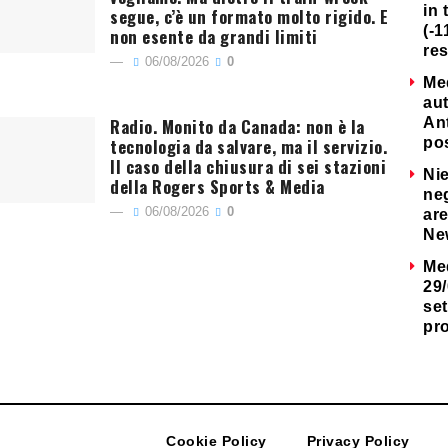
in 
segue, c’è un formato molto rigido. E
(-1
non esente da grandi limiti
re
06/08/2026
0
Me
au
Radio. Monito da Canada: non è la
Ant
tecnologia da salvare, ma il servizio.
po
Il caso della chiusura di sei stazioni
Nie
della Rogers Sports & Media
neg
06/08/2026
0
are
Ne
Me
29/
set
pr
Cookie Policy
Privacy Policy