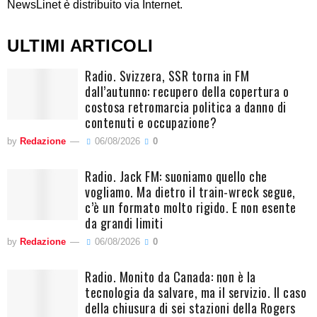
NewsLinet è distribuito via Internet.
ULTIMI ARTICOLI
Radio. Svizzera, SSR torna in FM
dall’autunno: recupero della copertura o
costosa retromarcia politica a danno di
contenuti e occupazione?
by
Redazione
06/08/2026
0
Radio. Jack FM: suoniamo quello che
vogliamo. Ma dietro il train-wreck segue,
c’è un formato molto rigido. E non esente
da grandi limiti
by
Redazione
06/08/2026
0
Radio. Monito da Canada: non è la
tecnologia da salvare, ma il servizio. Il caso
della chiusura di sei stazioni della Rogers