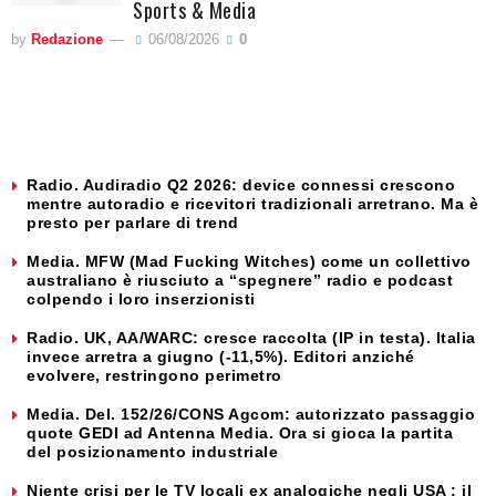
Sports & Media
by
Redazione
06/08/2026
0
Radio. Audiradio Q2 2026: device connessi crescono
mentre autoradio e ricevitori tradizionali arretrano. Ma è
presto per parlare di trend
Media. MFW (Mad Fucking Witches) come un collettivo
australiano è riusciuto a “spegnere” radio e podcast
colpendo i loro inserzionisti
Radio. UK, AA/WARC: cresce raccolta (IP in testa). Italia
invece arretra a giugno (-11,5%). Editori anziché
evolvere, restringono perimetro
Media. Del. 152/26/CONS Agcom: autorizzato passaggio
quote GEDI ad Antenna Media. Ora si gioca la partita
del posizionamento industriale
Niente crisi per le TV locali ex analogiche negli USA : il