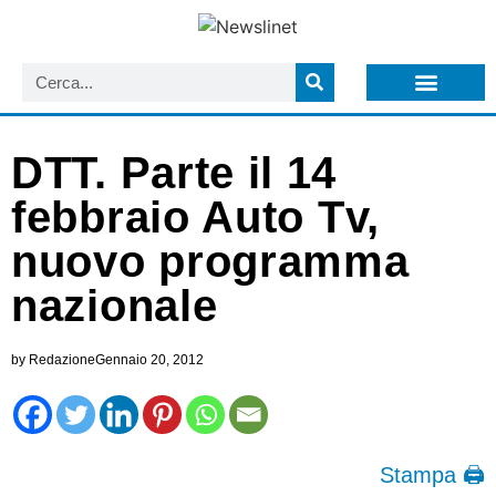
LISTA NEWSLETTER E CIRCOLARI SIT
ARCHIVIO S.I.T.
DTT. Parte il 14
febbraio Auto Tv,
nuovo programma
nazionale
by
Redazione
Gennaio 20, 2012
Stampa 🖨