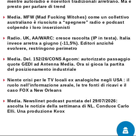
mentre autoradio e ricevitori tradizionali arretrano. Ma è
presto per parlare di trend
Media. MFW (Mad Fucking Witches) come un collettivo
australiano è riusciuto a “spegnere” radio e podcast
colpendo i loro inserzionisti
Radio. UK, AA/WARC: cresce raccolta (IP in testa). Italia
invece arretra a giugno (-11,5%). Editori anziché
evolvere, restringono perimetro
Media. Del. 152/26/CONS Agcom: autorizzato passaggio
quote GEDI ad Antenna Media. Ora si gioca la partita
del posizionamento industriale
Niente crisi per le TV locali ex analogiche negli USA : il
ruolo nell’informazione areale, le tre fonti di ricavi e il
caso FOX a New Orleans
Media. Newslinet podcast puntata del 29/07/2026:
ascolta le notizie della settimana di NL. Conduce Carlo
Elli. Una produzione Kvox