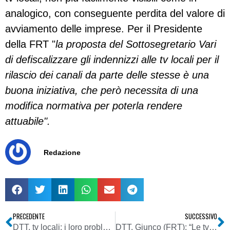
analogico, con conseguente perdita del valore di
avviamento delle imprese. Per il Presidente
della FRT "
la proposta del Sottosegretario Vari
di defiscalizzare gli indennizzi alle tv locali per il
rilascio dei canali da parte delle stesse è una
buona iniziativa, che però necessita di una
modifica normativa per poterla rendere
attuabile".
Redazione
PRECEDENTE
SUCCESSIVO
DTT, tv locali: i loro problemi potrebbero essere risolti utilizzando le frequenze già destinate ad essere regalate alle reti private e alla RAI che non ne ha affatto bisogno
DTT. Giunco (FRT): “Le tv locali devono chiedere con forza il rinvio dello switch-off fino a quando non vedranno garantiti i loro diritti”