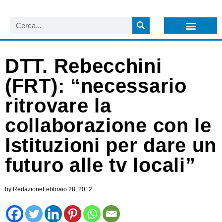
LISTA NEWSLETTER E CIRCOLARI SIT
ARCHIVIO S.I.T.
DTT. Rebecchini
(FRT): “necessario
ritrovare la
collaborazione con le
Istituzioni per dare un
futuro alle tv locali”
by
Redazione
Febbraio 28, 2012