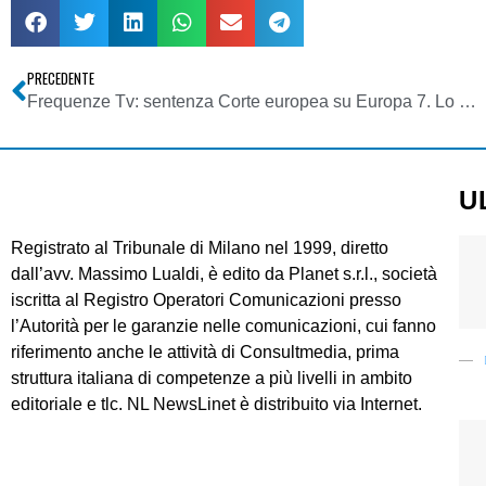
PRECEDENTE
Frequenze Tv: sentenza Corte europea su Europa 7. Lo Stato deve pagare 10 mln di euro per 10 anni di ritardo nell’assegnare i canali
U
Registrato al Tribunale di Milano nel 1999, diretto
dall’avv. Massimo Lualdi, è edito da Planet s.r.l., società
iscritta al Registro Operatori Comunicazioni presso
l’Autorità per le garanzie nelle comunicazioni, cui fanno
riferimento anche le attività di Consultmedia, prima
struttura italiana di competenze a più livelli in ambito
editoriale e tlc. NL NewsLinet è distribuito via Internet.