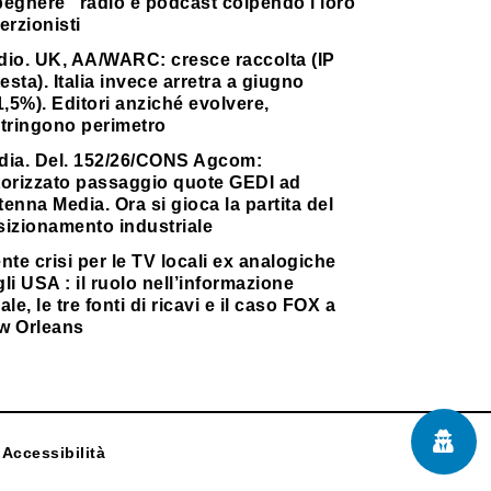
pegnere” radio e podcast colpendo i loro
erzionisti
dio. UK, AA/WARC: cresce raccolta (IP
testa). Italia invece arretra a giugno
1,5%). Editori anziché evolvere,
stringono perimetro
dia. Del. 152/26/CONS Agcom:
torizzato passaggio quote GEDI ad
enna Media. Ora si gioca la partita del
sizionamento industriale
nte crisi per le TV locali ex analogiche
li USA : il ruolo nell’informazione
ale, le tre fonti di ricavi e il caso FOX a
w Orleans
Accessibilità