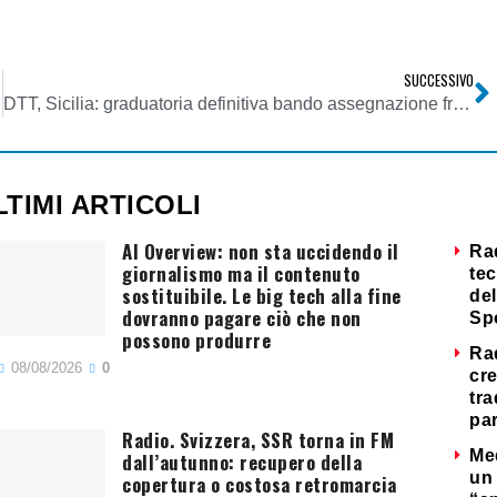
SUCCESSIVO
DTT, Sicilia: graduatoria definitiva bando assegnazione frequenze alle emittenti televisive locali
LTIMI ARTICOLI
AI Overview: non sta uccidendo il
Ra
giornalismo ma il contenuto
tec
sostituibile. Le big tech alla fine
del
dovranno pagare ciò che non
Sp
possono produrre
Ra
08/08/2026
0
cre
tra
par
Radio. Svizzera, SSR torna in FM
Me
dall’autunno: recupero della
un 
copertura o costosa retromarcia