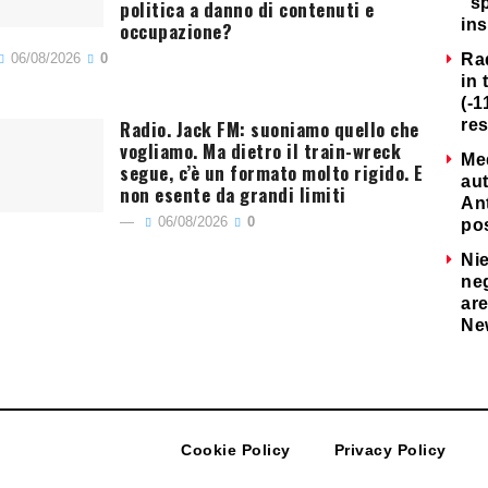
“s
politica a danno di contenuti e
ins
occupazione?
06/08/2026
0
Ra
in 
(-1
Radio. Jack FM: suoniamo quello che
re
vogliamo. Ma dietro il train-wreck
Me
segue, c’è un formato molto rigido. E
au
non esente da grandi limiti
Ant
06/08/2026
0
po
Nie
neg
are
Ne
Cookie Policy
Privacy Policy