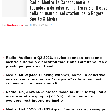
Radio. Monito da Canada: non è la
tecnologia da salvare, ma il servizio. Il caso
della chiusura di sei stazioni della Rogers
Sports & Media
by
Redazione
06/08/2026
0
Radio. Audiradio Q2 2026: device connessi crescono
mentre autoradio e ricevitori tradizionali arretrano. Ma è
presto per parlare di trend
Media. MFW (Mad Fucking Witches) come un collettivo
australiano è riusciuto a “spegnere” radio e podcast
colpendo i loro inserzionisti
Radio. UK, AA/WARC: cresce raccolta (IP in testa). Italia
invece arretra a giugno (-11,5%). Editori anziché
evolvere, restringono perimetro
Media. Del. 152/26/CONS Agcom: autorizzato passaggio