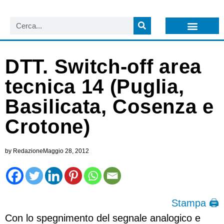
LISTA NEWSLETTER E CIRCOLARI SIT
ARCHIVIO S.I.T.
DTT. Switch-off area
tecnica 14 (Puglia,
Basilicata, Cosenza e
Crotone)
by
Redazione
Maggio 28, 2012
Stampa 🖨
Con lo spegnimento del segnale analogico e