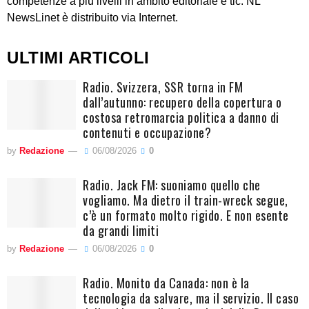
competenze a più livelli in ambito editoriale e tlc. NL
NewsLinet è distribuito via Internet.
ULTIMI ARTICOLI
Radio. Svizzera, SSR torna in FM
dall’autunno: recupero della copertura o
costosa retromarcia politica a danno di
contenuti e occupazione?
by
Redazione
06/08/2026
0
Radio. Jack FM: suoniamo quello che
vogliamo. Ma dietro il train-wreck segue,
c’è un formato molto rigido. E non esente
da grandi limiti
by
Redazione
06/08/2026
0
Radio. Monito da Canada: non è la
tecnologia da salvare, ma il servizio. Il caso