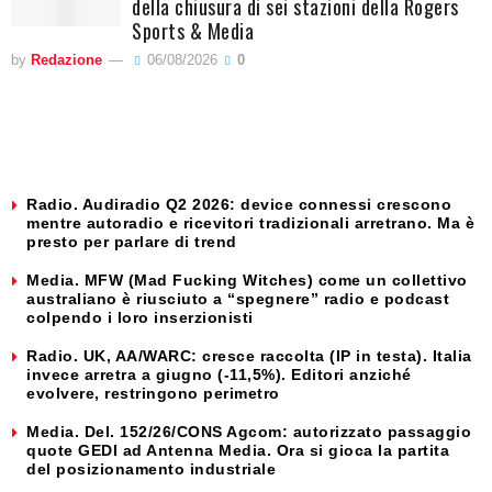
della chiusura di sei stazioni della Rogers
Sports & Media
by
Redazione
06/08/2026
0
Radio. Audiradio Q2 2026: device connessi crescono
mentre autoradio e ricevitori tradizionali arretrano. Ma è
presto per parlare di trend
Media. MFW (Mad Fucking Witches) come un collettivo
australiano è riusciuto a “spegnere” radio e podcast
colpendo i loro inserzionisti
Radio. UK, AA/WARC: cresce raccolta (IP in testa). Italia
invece arretra a giugno (-11,5%). Editori anziché
evolvere, restringono perimetro
Media. Del. 152/26/CONS Agcom: autorizzato passaggio
quote GEDI ad Antenna Media. Ora si gioca la partita
del posizionamento industriale