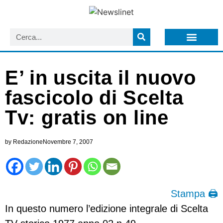
LISTA NEWSLETTER E CIRCOLARI SIT
ARCHIVIO S.I.T.
E’ in uscita il nuovo
fascicolo di Scelta
Tv: gratis on line
by
Redazione
Novembre 7, 2007
Stampa 🖨
In questo numero l’edizione integrale di Scelta