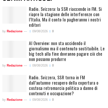
Radio. Svizzera: la SSR riaccende in FM. Si
riapre la stagione delle interferenze con
l’Italia. Ma il conto lo pagheranno i nostri
editori
by
Redazione
09/08/2026
0
AI Overview: non sta uccidendo il
giornalismo ma il contenuto sostituibile. Le
big tech alla fine dovranno pagare ciò che
non possono produrre
by
Redazione
08/08/2026
0
Radio. Svizzera, SSR torna in FM
dall’autunno: recupero della copertura o
costosa retromarcia politica a danno di
contenuti e occupazione?
by
Redazione
09/08/2026
0