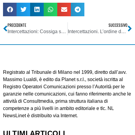
PRECEDENTE
SUCCESSIVO
Intercettazioni: Cossiga scrive a Napolitano. No alla posizione della ANM “Potente lobby politico-sindacale di carattere quasi eversivo”
Intercettazioni. L’ordine dei giornalisti esprime “grande preoccupazione”
Registrato al Tribunale di Milano nel 1999, diretto dall’avv.
Massimo Lualdi, è edito da Planet s.r.l., società iscritta al
Registro Operatori Comunicazioni presso l’Autorità per le
garanzie nelle comunicazioni, cui fanno riferimento anche le
attività di Consultmedia, prima struttura italiana di
competenze a più livelli in ambito editoriale e tlc. NL
NewsLinet è distribuito via Internet.
ULTIMI ARTICOLI