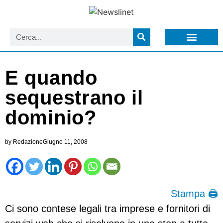
LISTA NEWSLETTER E CIRCOLARI SIT
ARCHIVIO S.I.T.
E quando
sequestrano il
dominio?
by
Redazione
Giugno 11, 2008
Stampa 🖨
Ci sono contese legali tra imprese e fornitori di