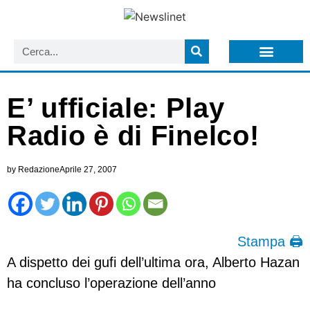
LISTA NEWSLETTER E CIRCOLARI SIT
ARCHIVIO S.I.T.
E’ ufficiale: Play
Radio è di Finelco!
by
Redazione
Aprile 27, 2007
Stampa 🖨
A dispetto dei gufi dell’ultima ora, Alberto Hazan
ha concluso l’operazione dell’anno