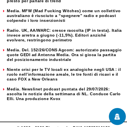
presto per parlare di trend
Media. MFW (Mad Fucking Witches) come un collettivo
australiano è riusciuto a “spegnere” radio e podcast
colpendo i loro inserzionisti
Radio. UK, AA/WARC: cresce raccolta (IP in testa). Italia
invece arretra a giugno (-11,5%). Editori anziché
evolvere, restringono perimetro
Media. Del. 152/26/CONS Agcom: autorizzato passaggio
quote GEDI ad Antenna Media. Ora si gioca la partita
del posizionamento industriale
Niente crisi per le TV locali ex analogiche negli USA : il
ruolo nell’informazione areale, le tre fonti di ricavi e il
caso FOX a New Orleans
Media. Newslinet podcast puntata del 29/07/2026:
ascolta le notizie della settimana di NL. Conduce Carlo
Elli. Una produzione Kvox