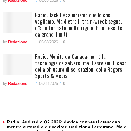
by
Redazione
06/08/2026
0
Radio. Jack FM: suoniamo quello che
vogliamo. Ma dietro il train-wreck segue,
c’è un formato molto rigido. E non esente
da grandi limiti
by
Redazione
06/08/2026
0
Radio. Monito da Canada: non è la
tecnologia da salvare, ma il servizio. Il caso
della chiusura di sei stazioni della Rogers
Sports & Media
by
Redazione
06/08/2026
0
Radio. Audiradio Q2 2026: device connessi crescono
mentre autoradio e ricevitori tradizionali arretrano. Ma è