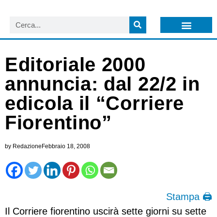
LISTA NEWSLETTER E CIRCOLARI SIT
ARCHIVIO S.I.T.
Editoriale 2000
annuncia: dal 22/2 in
edicola il “Corriere
Fiorentino”
by
Redazione
Febbraio 18, 2008
Stampa 🖨
Il Corriere fiorentino uscirà sette giorni su sette