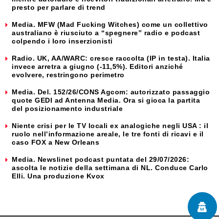
presto per parlare di trend
Media. MFW (Mad Fucking Witches) come un collettivo
australiano è riusciuto a “spegnere” radio e podcast
colpendo i loro inserzionisti
Radio. UK, AA/WARC: cresce raccolta (IP in testa). Italia
invece arretra a giugno (-11,5%). Editori anziché
evolvere, restringono perimetro
Media. Del. 152/26/CONS Agcom: autorizzato passaggio
quote GEDI ad Antenna Media. Ora si gioca la partita
del posizionamento industriale
Niente crisi per le TV locali ex analogiche negli USA : il
ruolo nell’informazione areale, le tre fonti di ricavi e il
caso FOX a New Orleans
Media. Newslinet podcast puntata del 29/07/2026:
ascolta le notizie della settimana di NL. Conduce Carlo
Elli. Una produzione Kvox