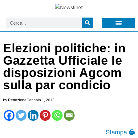
LISTA NEWSLETTER E CIRCOLARI SIT
ARCHIVIO S.I.T.
Elezioni politiche: in
Gazzetta Ufficiale le
disposizioni Agcom
sulla par condicio
by
Redazione
Gennaio 1, 2013
Stampa 🖨