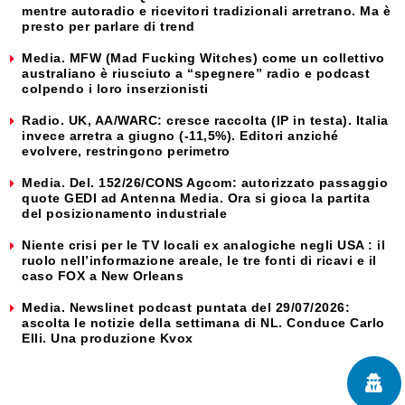
mentre autoradio e ricevitori tradizionali arretrano. Ma è
presto per parlare di trend
Media. MFW (Mad Fucking Witches) come un collettivo
australiano è riusciuto a “spegnere” radio e podcast
colpendo i loro inserzionisti
Radio. UK, AA/WARC: cresce raccolta (IP in testa). Italia
invece arretra a giugno (-11,5%). Editori anziché
evolvere, restringono perimetro
Media. Del. 152/26/CONS Agcom: autorizzato passaggio
quote GEDI ad Antenna Media. Ora si gioca la partita
del posizionamento industriale
Niente crisi per le TV locali ex analogiche negli USA : il
ruolo nell’informazione areale, le tre fonti di ricavi e il
caso FOX a New Orleans
Media. Newslinet podcast puntata del 29/07/2026:
ascolta le notizie della settimana di NL. Conduce Carlo
Elli. Una produzione Kvox