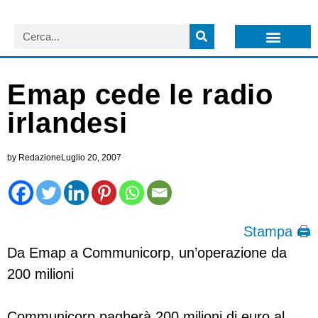
LISTA NEWSLETTER E CIRCOLARI SIT
ARCHIVIO S.I.T.
Emap cede le radio
irlandesi
by
Redazione
Luglio 20, 2007
Stampa 🖨
Da Emap a Communicorp, un’operazione da
200 milioni
Communicorp pagherà 200 milioni di euro al