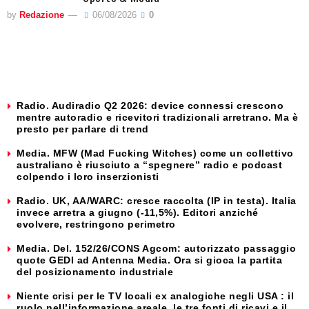
by
Redazione
06/08/2026
0
Radio. Audiradio Q2 2026: device connessi crescono
mentre autoradio e ricevitori tradizionali arretrano. Ma è
presto per parlare di trend
Media. MFW (Mad Fucking Witches) come un collettivo
australiano è riusciuto a “spegnere” radio e podcast
colpendo i loro inserzionisti
Radio. UK, AA/WARC: cresce raccolta (IP in testa). Italia
invece arretra a giugno (-11,5%). Editori anziché
evolvere, restringono perimetro
Media. Del. 152/26/CONS Agcom: autorizzato passaggio
quote GEDI ad Antenna Media. Ora si gioca la partita
del posizionamento industriale
Niente crisi per le TV locali ex analogiche negli USA : il
ruolo nell’informazione areale, le tre fonti di ricavi e il