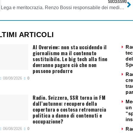
SUCCESSIVO
Lega e meritocrazia. Renzo Bossi responsabile dei media padani (Radio Padania in testa)
LTIMI ARTICOLI
AI Overview: non sta uccidendo il
Ra
giornalismo ma il contenuto
tec
sostituibile. Le big tech alla fine
del
dovranno pagare ciò che non
Sp
possono produrre
Ra
08/08/2026
0
cre
tra
par
Radio. Svizzera, SSR torna in FM
Me
dall’autunno: recupero della
un 
copertura o costosa retromarcia
“s
politica a danno di contenuti e
ins
occupazione?
06/08/2026
0
Ra