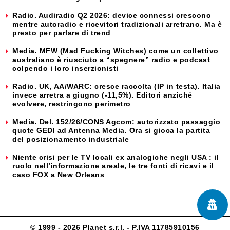
Radio. Audiradio Q2 2026: device connessi crescono
mentre autoradio e ricevitori tradizionali arretrano. Ma è
presto per parlare di trend
Media. MFW (Mad Fucking Witches) come un collettivo
australiano è riusciuto a “spegnere” radio e podcast
colpendo i loro inserzionisti
Radio. UK, AA/WARC: cresce raccolta (IP in testa). Italia
invece arretra a giugno (-11,5%). Editori anziché
evolvere, restringono perimetro
Media. Del. 152/26/CONS Agcom: autorizzato passaggio
quote GEDI ad Antenna Media. Ora si gioca la partita
del posizionamento industriale
Niente crisi per le TV locali ex analogiche negli USA : il
ruolo nell’informazione areale, le tre fonti di ricavi e il
caso FOX a New Orleans
© 1999 - 2026 Planet s.r.l. - P.IVA 11785910156