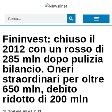
LISTA NEWSLETTER E CIRCOLARI SIT
ARCHIVIO S.I.T.
Fininvest: chiuso il
2012 con un rosso di
285 mln dopo pulizia
bilancio. Oneri
straordinari per oltre
650 mln, debito
ridotto di 200 mln
by
Redazione
Luglio 1, 2013