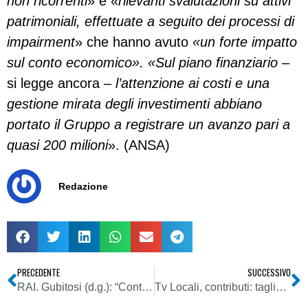
non ricorrenti
» e «
rilevanti svalutazioni su attivi
patrimoniali, effettuate a seguito dei processi di
impairment
» che hanno avuto
«un forte impatto
sul conto economico». «Sul piano finanziario
–
si legge ancora –
l’attenzione ai costi e una
gestione mirata degli investimenti abbiano
portato il Gruppo a registrare un avanzo pari a
quasi 200 milioni
». (ANSA)
Redazione
PRECEDENTE
SUCCESSIVO
RAI. Gubitosi (d.g.): “Conti quasi in pari. Assumeremo 75 giovani giornalisti
Tv Locali, contributi: taglio di 26,4 milioni di euro agli aiuti ex L. 448/98. Si tratta di 19 milioni nel 2013 e 7,4 nel 2014