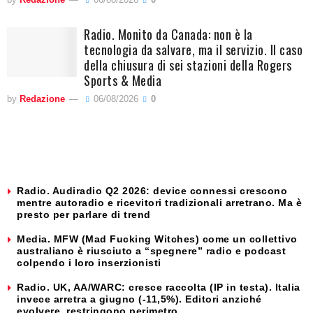
Radio. Monito da Canada: non è la
tecnologia da salvare, ma il servizio. Il caso
della chiusura di sei stazioni della Rogers
Sports & Media
by
Redazione
06/08/2026
0
Radio. Audiradio Q2 2026: device connessi crescono
mentre autoradio e ricevitori tradizionali arretrano. Ma è
presto per parlare di trend
Media. MFW (Mad Fucking Witches) come un collettivo
australiano è riusciuto a “spegnere” radio e podcast
colpendo i loro inserzionisti
Radio. UK, AA/WARC: cresce raccolta (IP in testa). Italia
invece arretra a giugno (-11,5%). Editori anziché
evolvere, restringono perimetro