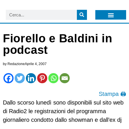
LISTA NEWSLETTER E CIRCOLARI SIT
ARCHIVIO S.I.T.
Fiorello e Baldini in
podcast
by
Redazione
Aprile 4, 2007
Stampa 🖨
Dallo scorso lunedì sono disponibili sul sito web
di Radio2 le registrazioni del programma
giornaliero condotto dallo showman e dall’ex dj