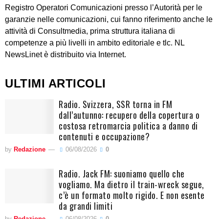
Registro Operatori Comunicazioni presso l’Autorità per le
garanzie nelle comunicazioni, cui fanno riferimento anche le
attività di Consultmedia, prima struttura italiana di
competenze a più livelli in ambito editoriale e tlc. NL
NewsLinet è distribuito via Internet.
ULTIMI ARTICOLI
Radio. Svizzera, SSR torna in FM
dall’autunno: recupero della copertura o
costosa retromarcia politica a danno di
contenuti e occupazione?
by
Redazione
06/08/2026
0
Radio. Jack FM: suoniamo quello che
vogliamo. Ma dietro il train-wreck segue,
c’è un formato molto rigido. E non esente
da grandi limiti
by
Redazione
06/08/2026
0