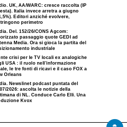
dio. UK, AA/WARC: cresce raccolta (IP
testa). Italia invece arretra a giugno
1,5%). Editori anziché evolvere,
stringono perimetro
dia. Del. 152/26/CONS Agcom:
torizzato passaggio quote GEDI ad
enna Media. Ora si gioca la partita del
sizionamento industriale
nte crisi per le TV locali ex analogiche
li USA : il ruolo nell’informazione
ale, le tre fonti di ricavi e il caso FOX a
w Orleans
dia. Newslinet podcast puntata del
07/2026: ascolta le notizie della
timana di NL. Conduce Carlo Elli. Una
oduzione Kvox