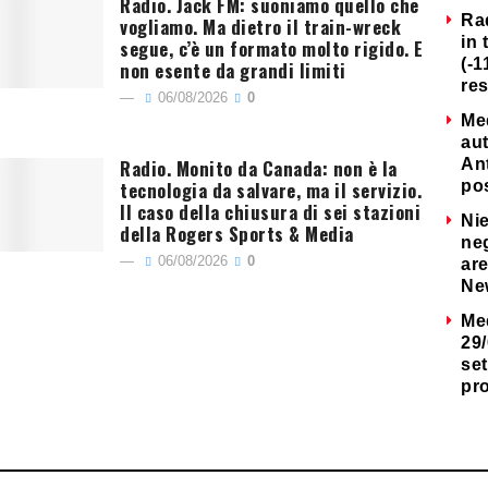
Radio. Jack FM: suoniamo quello che
Ra
vogliamo. Ma dietro il train-wreck
in 
segue, c’è un formato molto rigido. E
(-1
non esente da grandi limiti
re
06/08/2026
0
Me
au
Radio. Monito da Canada: non è la
Ant
tecnologia da salvare, ma il servizio.
po
Il caso della chiusura di sei stazioni
Nie
della Rogers Sports & Media
neg
06/08/2026
0
are
Ne
Me
29/
set
pr