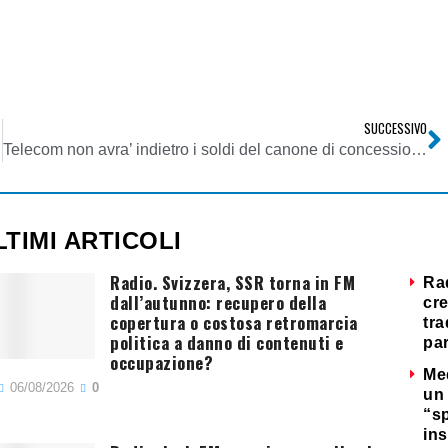
SUCCESSIVO
Telecom non avra’ indietro i soldi del canone di concessione pagato nel 1998
LTIMI ARTICOLI
Radio. Svizzera, SSR torna in FM
Ra
dall’autunno: recupero della
cre
copertura o costosa retromarcia
tra
politica a danno di contenuti e
par
occupazione?
Me
06/08/2026
0
un 
“s
ins