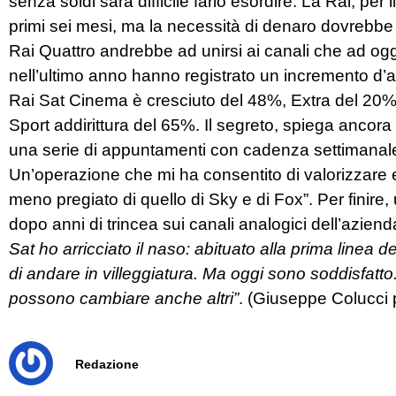
senza soldi sarà difficile farlo esordire. La Rai, per
primi sei mesi, ma la necessità di denaro dovrebb
Rai Quattro andrebbe ad unirsi ai canali che ad og
nell’ultimo anno hanno registrato un incremento d’as
Rai Sat Cinema è cresciuto del 48%, Extra del 20
Sport addirittura del 65%. Il segreto, spiega ancora il
una serie di appuntamenti con cadenza settimanale c
Un’operazione che mi ha consentito di valorizzare e
meno pregiato di quello di Sky e di Fox”. Per finire, 
dopo anni di trincea sui canali analogici dell’azien
Sat ho arricciato il naso: abituato alla prima linea 
di andare in villeggiatura. Ma oggi sono soddisfatt
possono cambiare anche altri”
. (Giuseppe Colucci 
Redazione