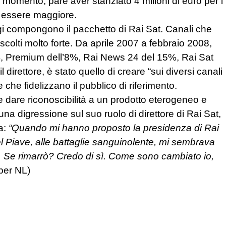
 il momento, pare aver stanziato 4 milioni di euro per i
e essere maggiore.
gi compongono il pacchetto di Rai Sat. Canali che
colti molto forte. Da aprile 2007 a febbraio 2008,
%, Premium dell’8%, Rai News 24 del 15%, Rai Sat
 direttore, è stato quello di creare “sui diversi canali
he fidelizzano il pubblico di riferimento.
 dare riconoscibilità a un prodotto eterogeneo e
una digressione sul suo ruolo di direttore di Rai Sat,
da:
“Quando mi hanno proposto la presidenza di Rai
del Piave, alle battaglie sanguinolente, mi sembrava
o. Se rimarrò? Credo di sì. Come sono cambiato io,
per NL)