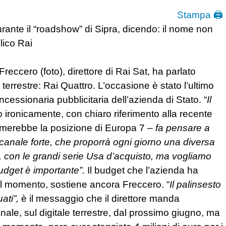
Stampa 🖨
 durante il “roadshow” di Sipra, dicendo: il nome non
lico Rai
reccero (foto), direttore di Rai Sat, ha parlato
 terrestre: Rai Quattro. L’occasione è stato l’ultimo
cessionaria pubblicitaria dell’azienda di Stato. “
Il
 ironicamente, con chiaro riferimento alla recente
timerebbe la posizione di Europa 7 –
fa pensare a
 canale forte, che proporrà ogni giorno una diversa
na, con le grandi serie Usa d’acquisto, ma vogliamo
budget è importante”.
Il budget che l’azienda ha
 al momento, sostiene ancora Freccero. “
Il palinsesto
ati”,
è il messaggio che il direttore manda
 canale, sul digitale terrestre, dal prossimo giugno, ma