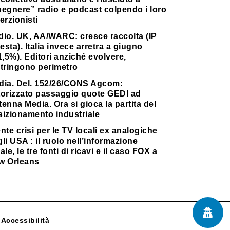
pegnere” radio e podcast colpendo i loro
erzionisti
dio. UK, AA/WARC: cresce raccolta (IP
testa). Italia invece arretra a giugno
1,5%). Editori anziché evolvere,
stringono perimetro
dia. Del. 152/26/CONS Agcom:
torizzato passaggio quote GEDI ad
enna Media. Ora si gioca la partita del
sizionamento industriale
nte crisi per le TV locali ex analogiche
li USA : il ruolo nell’informazione
ale, le tre fonti di ricavi e il caso FOX a
w Orleans
Accessibilità