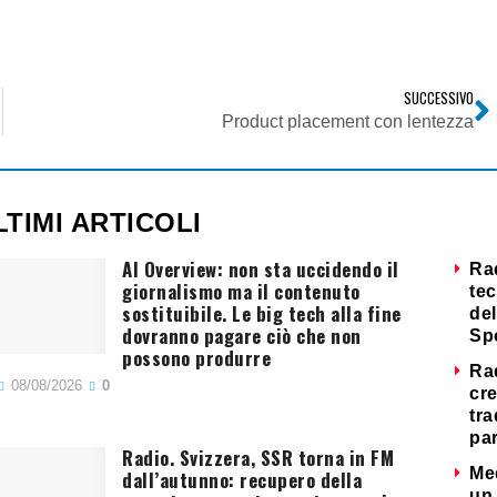
SUCCESSIVO
Product placement con lentezza
LTIMI ARTICOLI
AI Overview: non sta uccidendo il
Ra
giornalismo ma il contenuto
tec
sostituibile. Le big tech alla fine
del
dovranno pagare ciò che non
Sp
possono produrre
Ra
08/08/2026
0
cre
tra
par
Radio. Svizzera, SSR torna in FM
Me
dall’autunno: recupero della
un 