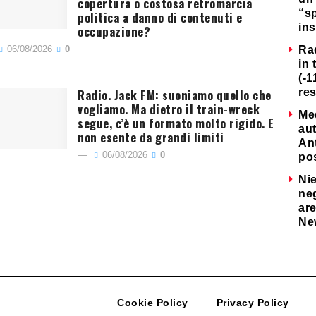
copertura o costosa retromarcia
“s
politica a danno di contenuti e
ins
occupazione?
06/08/2026
0
Ra
in 
(-1
Radio. Jack FM: suoniamo quello che
re
vogliamo. Ma dietro il train-wreck
Me
segue, c’è un formato molto rigido. E
au
non esente da grandi limiti
Ant
06/08/2026
0
po
Nie
neg
are
Ne
Cookie Policy
Privacy Policy