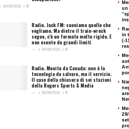
Me
06/08/2026
0
un 
“s
ins
Radio. Jack FM: suoniamo quello che
Ra
vogliamo. Ma dietro il train-wreck
in 
segue, c’è un formato molto rigido. E
(-1
non esente da grandi limiti
re
06/08/2026
0
Me
au
Radio. Monito da Canada: non è la
Ant
tecnologia da salvare, ma il servizio.
po
Il caso della chiusura di sei stazioni
Nie
della Rogers Sports & Media
neg
06/08/2026
0
are
Ne
Me
29/
set
pr