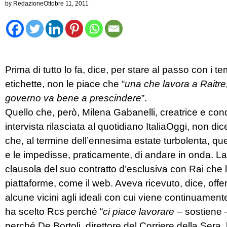
by
Redazione
Ottobre 11, 2011
Prima di tutto lo fa, dice, per stare al passo con i 
etichette, non le piace che “
una che lavora a Raitre,
governo va bene a prescindere
”.
Quello che, però, Milena Gabanelli, creatrice e cond
intervista rilasciata al quotidiano ItaliaOggi, non d
che, al termine dell’ennesima estate turbolenta, que
e le impedisse, praticamente, di andare in onda. La G
clausola del suo contratto d’esclusiva con Rai che la 
piattaforme, come il web. Aveva ricevuto, dice, offe
alcune vicini agli ideali con cui viene continuamente
ha scelto Rcs perché “
ci piace lavorare
– sostiene
perché De Bortoli, direttore del Corriere della Sera, 