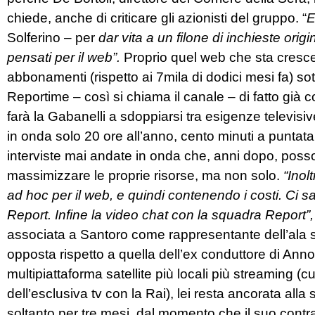
chiede, anche di criticare gli azionisti del gruppo. “
E
Solferino – per
dar vita a un filone di inchieste origi
pensati per il web”.
Proprio quel web che sta cresce
abbonamenti (rispetto ai 7mila di dodici mesi fa) sot
Reportime – così si chiama il canale – di fatto già 
farà la Gabanelli a sdoppiarsi tra esigenze televisi
in onda solo 20 ore all’anno, cento minuti a puntata
interviste mai andate in onda che, anni dopo, pos
massimizzare le proprie risorse, ma non solo.
“Inol
ad hoc per il web, e quindi contenendo i costi. Ci sa
Report. Infine la video chat con la squadra Report”,
associata a Santoro come rappresentante dell’ala s
opposta rispetto a quella dell’ex conduttore di Anno
multipiattaforma satellite più locali più streaming (
dell’esclusiva tv con la Rai), lei resta ancorata alla
soltanto per tre mesi, dal momento che il suo contra