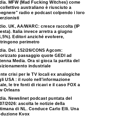
dia. MFW (Mad Fucking Witches) come
collettivo australiano è riusciuto a
pegnere” radio e podcast colpendo i loro
erzionisti
dio. UK, AA/WARC: cresce raccolta (IP
testa). Italia invece arretra a giugno
1,5%). Editori anziché evolvere,
stringono perimetro
dia. Del. 152/26/CONS Agcom:
torizzato passaggio quote GEDI ad
enna Media. Ora si gioca la partita del
sizionamento industriale
nte crisi per le TV locali ex analogiche
li USA : il ruolo nell’informazione
ale, le tre fonti di ricavi e il caso FOX a
w Orleans
dia. Newslinet podcast puntata del
07/2026: ascolta le notizie della
timana di NL. Conduce Carlo Elli. Una
oduzione Kvox