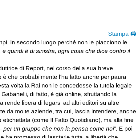
Stampa 🖨
tempi. In secondo luogo perché non le piacciono le
 e quindi è di sinistra, ogni cosa che dice contro il
uttrice di Report, nel corso della sua breve
ice è che probabilmente l’ha fatto anche per paura
sta volta la Rai non le concedesse la tutela legale
abanelli, di fatto, è già online, sfruttando la
rende libera di legarsi ad altri editori su altre
rte da molte aziende, tra cui, lascia intendere, anche
 etichettata (come Il Fatto Quotidiano), ma alla fine
 –
per un gruppo che non la pensa come noi
”. E poi
le ha promesso di lasciarle tutta la libertà che