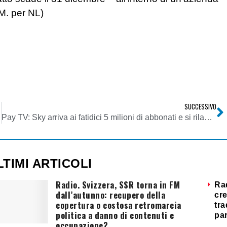
.M. per NL)
SUCCESSIVO
Pay TV: Sky arriva ai fatidici 5 milioni di abbonati e si rilancia come protagonista “alternativa” del panorama televisivo italiano.
LTIMI ARTICOLI
Radio. Svizzera, SSR torna in FM
Ra
dall’autunno: recupero della
cre
copertura o costosa retromarcia
tra
politica a danno di contenuti e
par
occupazione?