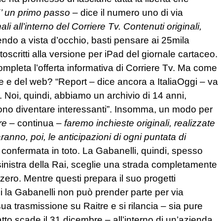
’ un primo passo
– dice il numero uno di via
nali all’interno del Corriere Tv. Contenuti originali,
ndo a vista d’occhio, basti pensare ai 25mila
toscritti alla versione per iPad del giornale cartaceo.
completa l’offerta informativa di Corriere Tv. Ma come
ve e del web? “Report – dice ancora a ItaliaOggi – va
. Noi, quindi, abbiamo un archivio di 14 anni,
sono diventare interessanti”. Insomma, un modo per
tre
– continua –
faremo inchieste originali, realizzate
ranno, poi, le anticipazioni di ogni puntata di
confermata in toto. La Gabanelli, quindi, spesso
inistra della Rai, sceglie una strada completamente
zero. Mentre questi prepara il suo progetti
cui la Gabanelli non può prender parte per via
 sua trasmissione su Raitre e si rilancia – sia pure
tto scade il 31 dicembre – all’interno di un’azienda