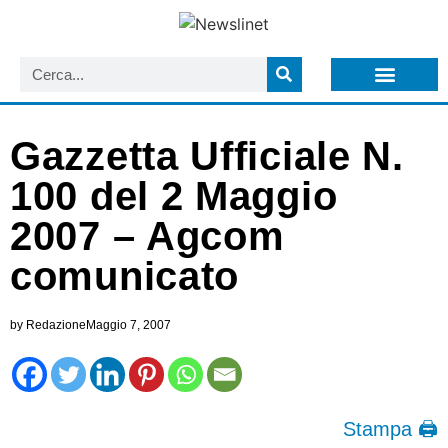
LISTA NEWSLETTER E CIRCOLARI SIT
ARCHIVIO S.I.T.
Gazzetta Ufficiale N.
100 del 2 Maggio
2007 – Agcom
comunicato
by
Redazione
Maggio 7, 2007
Stampa 🖨