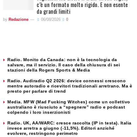
c’è un formato molto rigido. E non esente
da grandi limiti
by
Redazione
06/08/2026
0
Radio. Monito da Canada: non è la tecnologia da
salvare, ma il servizio. Il caso della chiusura di sei
stazioni della Rogers Sports & Media
Radio. Audiradio Q2 2026: device connessi crescono
mentre autoradio e ricevitori tradizionali arretrano. Ma è
presto per parlare di trend
Media. MFW (Mad Fucking Witches) come un collettivo
australiano è riusciuto a “spegnere” radio e podcast
colpendo i loro inserzionisti
Radio. UK, AA/WARC: cresce raccolta (IP in testa). Italia
invece arretra a giugno (-11,5%). Editori anziché
evolvere, restringono perimetro