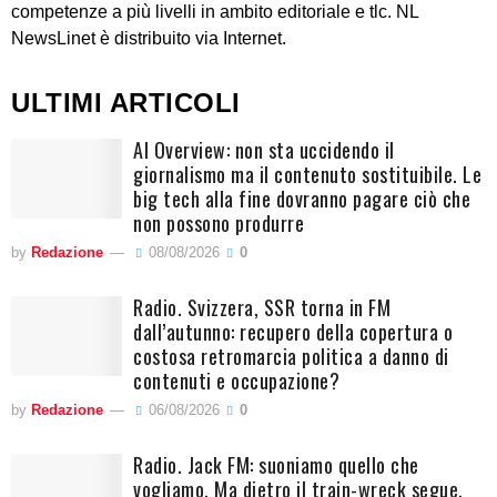
competenze a più livelli in ambito editoriale e tlc. NL
NewsLinet è distribuito via Internet.
ULTIMI ARTICOLI
AI Overview: non sta uccidendo il
giornalismo ma il contenuto sostituibile. Le
big tech alla fine dovranno pagare ciò che
non possono produrre
by
Redazione
08/08/2026
0
Radio. Svizzera, SSR torna in FM
dall’autunno: recupero della copertura o
costosa retromarcia politica a danno di
contenuti e occupazione?
by
Redazione
06/08/2026
0
Radio. Jack FM: suoniamo quello che
vogliamo. Ma dietro il train-wreck segue,