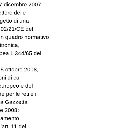
17 dicembre 2007
ettore delle
getto di una
2002/21/CE del
 un quadro normativo
ttronica,
opea L 344/65 del
5 ottobre 2008,
oni di cui
 europeo e del
per le reti e i
lla Gazzetta
re 2008;
olamento
art. 11 del