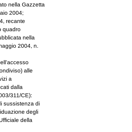
ato nella Gazzetta
naio 2004;
4, recante
vo quadro
bblicata nella
 maggio 2004, n.
dell’accesso
ondiviso) alle
vizi a
cati dalla
003/311/CE):
di sussistenza di
viduazione degli
fficiale della