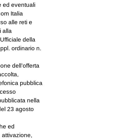
e ed eventuali
com Italia
so alle reti e
 alla
fficiale della
pl. ordinario n.
one dell’offerta
accolta,
lefonica pubblica
accesso
pubblicata nella
del 23 agosto
che ed
 attivazione,