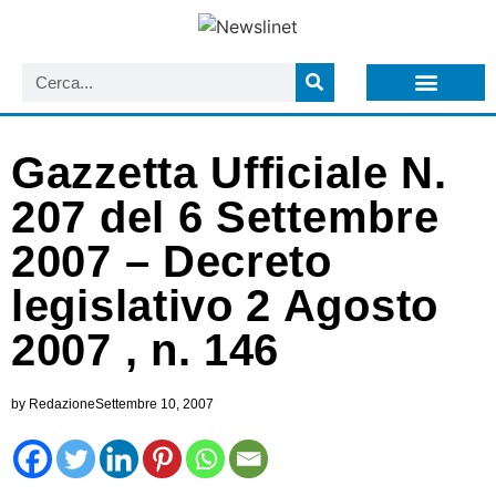
LISTA NEWSLETTER E CIRCOLARI SIT
ARCHIVIO S.I.T.
Gazzetta Ufficiale N.
207 del 6 Settembre
2007 – Decreto
legislativo 2 Agosto
2007 , n. 146
by
Redazione
Settembre 10, 2007