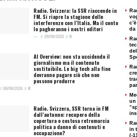
Radio. Svizzera: la SSR riaccende in
Ra
FM. Si riapre la stagione delle
vog
interferenze con l’Italia. Ma il conto
c’è
lo pagheranno i nostri editori
da 
09/08/2026
0
Ra
tec
del
AI Overview: non sta uccidendo il
Sp
giornalismo ma il contenuto
Ra
sostituibile. Le big tech alla fine
cre
dovranno pagare ciò che non
tra
possono produrre
par
08/08/2026
0
Me
un 
Radio. Svizzera, SSR torna in FM
“s
dall’autunno: recupero della
ins
copertura o costosa retromarcia
Ra
politica a danno di contenuti e
in 
occupazione?
(-1