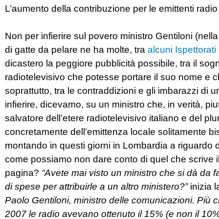
L’aumento della contribuzione per le emittenti radio
Non per infierire sul povero ministro Gentiloni (nella 
di gatte da pelare ne ha molte, tra
alcuni Ispettorati
dicastero la peggiore pubblicità possibile, tra il sog
radiotelevisivo che potesse portare il suo nome e ch
soprattutto, tra le contraddizioni e gli imbarazzi d
infierire, dicevamo, su un ministro che, in verità, 
salvatore dell’etere radiotelevisivo italiano e del p
concretamente dell’emittenza locale solitamente bi
montando in questi giorni in Lombardia a riguardo di 
come possiamo non dare conto di quel che scrive il 
pagina?
“Avete mai visto un ministro che si dà da
di spese per attribuirle a un altro ministero?”
inizia 
Paolo Gentiloni, ministro delle comunicazioni. Più 
2007 le radio avevano ottenuto il 15% (e non il 10% 