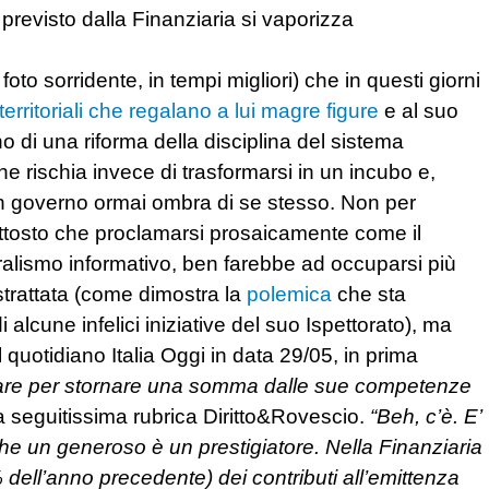
 previsto dalla Finanziaria si vaporizza
foto sorridente, in tempi migliori) che in questi giorni
 territoriali che regalano a lui magre figure
e al suo
no di una riforma della disciplina del sistema
e rischia invece di trasformarsi in un incubo e,
i un governo ormai ombra di se stesso. Non per
piuttosto che proclamarsi prosaicamente come il
luralismo informativo, ben farebbe ad occuparsi più
strattata (come dimostra la
polemica
che sta
alcune infelici iniziative del suo Ispettorato), ma
quotidiano Italia Oggi in data 29/05, in prima
 fare per stornare una somma dalle sue competenze
la seguitissima rubrica Diritto&Rovescio.
“Beh, c’è. E’
che un generoso è un prestigiatore. Nella Finanziaria
dell’anno precedente) dei contributi all’emittenza