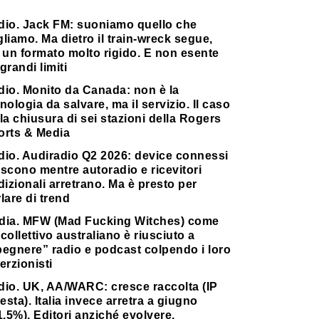
dio. Jack FM: suoniamo quello che
liamo. Ma dietro il train-wreck segue,
 un formato molto rigido. E non esente
grandi limiti
dio. Monito da Canada: non è la
nologia da salvare, ma il servizio. Il caso
la chiusura di sei stazioni della Rogers
orts & Media
dio. Audiradio Q2 2026: device connessi
scono mentre autoradio e ricevitori
dizionali arretrano. Ma è presto per
lare di trend
dia. MFW (Mad Fucking Witches) come
collettivo australiano è riusciuto a
pegnere” radio e podcast colpendo i loro
erzionisti
dio. UK, AA/WARC: cresce raccolta (IP
testa). Italia invece arretra a giugno
1,5%). Editori anziché evolvere,