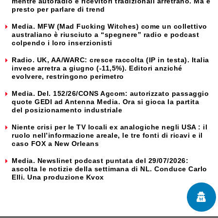
mentre autoradio e ricevitori tradizionali arretrano. Ma è
presto per parlare di trend
Media. MFW (Mad Fucking Witches) come un collettivo
australiano è riusciuto a “spegnere” radio e podcast
colpendo i loro inserzionisti
Radio. UK, AA/WARC: cresce raccolta (IP in testa). Italia
invece arretra a giugno (-11,5%). Editori anziché
evolvere, restringono perimetro
Media. Del. 152/26/CONS Agcom: autorizzato passaggio
quote GEDI ad Antenna Media. Ora si gioca la partita
del posizionamento industriale
Niente crisi per le TV locali ex analogiche negli USA : il
ruolo nell’informazione areale, le tre fonti di ricavi e il
caso FOX a New Orleans
Media. Newslinet podcast puntata del 29/07/2026:
ascolta le notizie della settimana di NL. Conduce Carlo
Elli. Una produzione Kvox