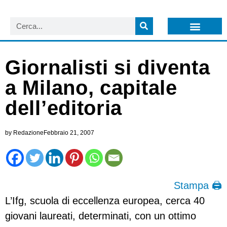
LISTA NEWSLETTER E CIRCOLARI SIT
ARCHIVIO S.I.T.
Giornalisti si diventa
a Milano, capitale
dell’editoria
by
Redazione
Febbraio 21, 2007
Stampa 🖨
L’Ifg, scuola di eccellenza europea, cerca 40
giovani laureati, determinati, con un ottimo