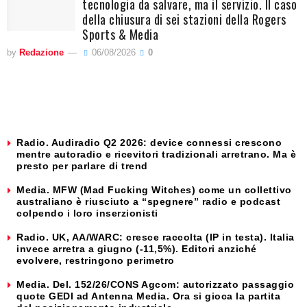
tecnologia da salvare, ma il servizio. Il caso
della chiusura di sei stazioni della Rogers
Sports & Media
by
Redazione
06/08/2026
0
Radio. Audiradio Q2 2026: device connessi crescono
mentre autoradio e ricevitori tradizionali arretrano. Ma è
presto per parlare di trend
Media. MFW (Mad Fucking Witches) come un collettivo
australiano è riusciuto a “spegnere” radio e podcast
colpendo i loro inserzionisti
Radio. UK, AA/WARC: cresce raccolta (IP in testa). Italia
invece arretra a giugno (-11,5%). Editori anziché
evolvere, restringono perimetro
Media. Del. 152/26/CONS Agcom: autorizzato passaggio
quote GEDI ad Antenna Media. Ora si gioca la partita