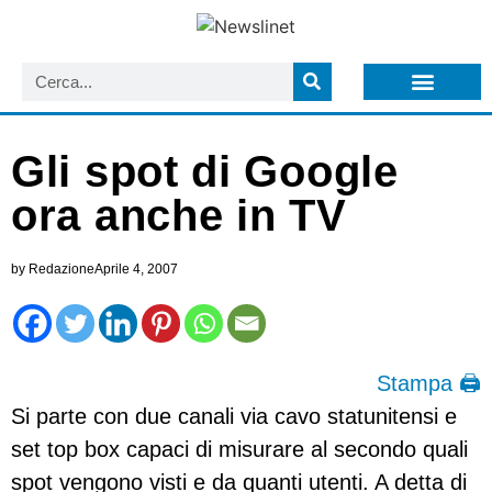
LISTA NEWSLETTER E CIRCOLARI SIT
ARCHIVIO S.I.T.
Gli spot di Google
ora anche in TV
by
Redazione
Aprile 4, 2007
Stampa 🖨
Si parte con due canali via cavo statunitensi e
set top box capaci di misurare al secondo quali
spot vengono visti e da quanti utenti. A detta di