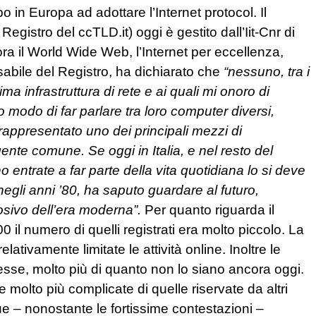
o in Europa ad adottare l’Internet protocol. Il
gistro del ccTLD.it) oggi è gestito dall’Iit-Cnr di
a il World Wide Web, l’Internet per eccellenza,
sabile del Registro, ha dichiarato che
“nessuno, tra i
ima infrastruttura di rete e ai quali mi onoro di
modo di far parlare tra loro computer diversi,
appresentato uno dei principali mezzi di
ente comune. Se oggi in Italia, e nel resto del
ntrate a far parte della vita quotidiana lo si deve
negli anni ’80, ha saputo guardare al futuro,
sivo dell’era moderna”.
Per quanto riguarda il
 il numero di quelli registrati era molto piccolo. La
tivamente limitate le attività online. Inoltre le
se, molto più di quanto non lo siano ancora oggi.
 molto più complicate di quelle riservate da altri
e – nonostante le fortissime contestazioni –