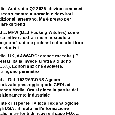
dio. Audiradio Q2 2026: device connessi
scono mentre autoradio e ricevitori
dizionali arretrano. Ma è presto per
lare di trend
dia. MFW (Mad Fucking Witches) come
collettivo australiano è riusciuto a
pegnere” radio e podcast colpendo i loro
erzionisti
dio. UK, AA/WARC: cresce raccolta (IP
testa). Italia invece arretra a giugno
1,5%). Editori anziché evolvere,
stringono perimetro
dia. Del. 152/26/CONS Agcom:
torizzato passaggio quote GEDI ad
enna Media. Ora si gioca la partita del
sizionamento industriale
nte crisi per le TV locali ex analogiche
li USA : il ruolo nell’informazione
ale, le tre fonti di ricavi e il caso FOX a