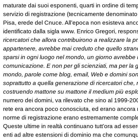
maturate dai suoi esponenti, quarti in ordine di temp
servizio di registrazione (tecnicamente denominato Re
Pisa, erede del Cnuce. All’epoca non esisteva ancor
identificato dalla sigla www. Enrico Gregori, respon
ricercatori che allora contribuirono a realizzare la pr
appartenere, avrebbe mai creduto che quello strano 
sparsi in ogni luogo nel mondo, un giorno avrebbe r
comunicazione. E non per gli scienziati, ma per la g
mondo, parole come blog, email, Web e domini sono e
soprattutto a quella generazione di ricercatori che, 
costruendo mattone su mattone il medium più esplo
numero dei domini, va rilevato che sino al 1999-2000
rete era ancora poco conosciuta, ed erano ancora rela
norme di registrazione erano estremamente comples
Queste ultime in realtà continuano tutt’ora ad essere
enti ad altre estensioni di dominio ma che comunqu