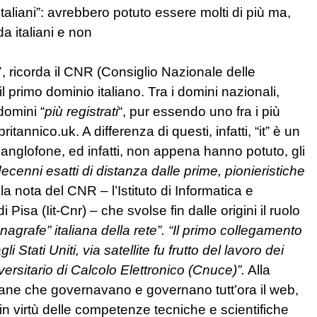
italiani”: avrebbero potuto essere molti di più ma,
a italiani e non
, ricorda il CNR (Consiglio Nazionale delle
l primo dominio italiano. Tra i domini nazionali,
 domini “
più registrati
“, pur essendo uno fra i più
ritannico.uk. A differenza di questi, infatti, “it” è un
 anglofone, ed infatti, non appena hanno potuto, gli
ecenni esatti di distanza dalle prime, pionieristiche
a nota del CNR – l’Istituto di Informatica e
isa (Iit-Cnr) – che svolse fin dalle origini il ruolo
anagrafe” italiana della rete”. “Il primo collegamento
i Stati Uniti, via satellite fu frutto del lavoro dei
ersitario di Calcolo Elettronico (Cnuce)”.
Alla
icane che governavano e governano tutt’ora il web,
in virtù delle competenze tecniche e scientifiche