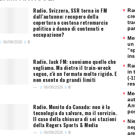
Radio. Svizzera, SSR torna in FM
Ra
dall’autunno: recupero della
cre
copertura o costosa retromarcia
tra
politica a danno di contenuti e
par
occupazione?
Me
06/08/2026
0
un 
“s
ins
Radio. Jack FM: suoniamo quello che
Ra
vogliamo. Ma dietro il train-wreck
in 
segue, c’è un formato molto rigido. E
(-1
non esente da grandi limiti
re
06/08/2026
0
Me
au
Radio. Monito da Canada: non è la
Ant
tecnologia da salvare, ma il servizio.
po
Il caso della chiusura di sei stazioni
Nie
della Rogers Sports & Media
neg
06/08/2026
0
are