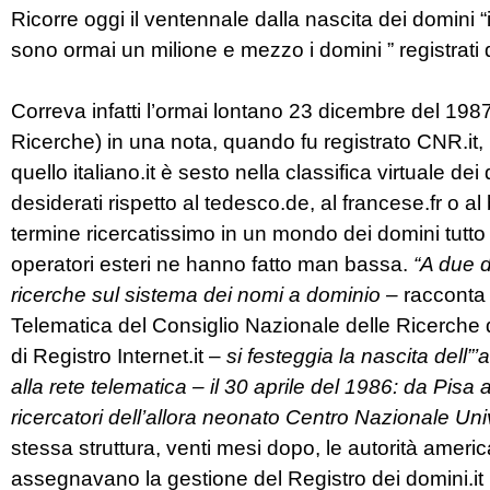
Ricorre oggi il ventennale dalla nascita dei domini “
sono ormai un milione e mezzo i domini ” registrati d
Correva infatti l’ormai lontano 23 dicembre del 1987
Ricerche) in una nota, quando fu registrato CNR.it, i
quello italiano.it è sesto nella classifica virtuale dei
desiderati rispetto al tedesco.de, al francese.fr o al b
termine ricercatissimo in un mondo dei domini tutto
operatori esteri ne hanno fatto man bassa.
“A due d
ricerche sul sistema dei nomi a dominio –
racconta l
Telematica del Consiglio Nazionale delle Ricerche di P
di Registro Internet.it –
si festeggia la nascita dell”’
alla rete telematica – il 30 aprile del 1986: da Pisa agl
ricercatori dell’allora neonato Centro Nazionale Univ
stessa struttura, venti mesi dopo, le autorità amer
assegnavano la gestione del Registro dei domini.it 