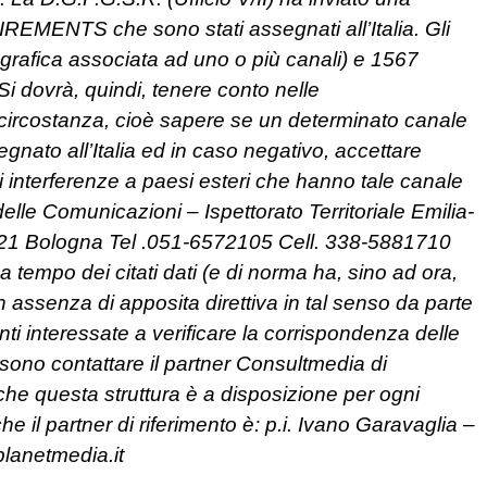
EQUIREMENTS che sono stati assegnati all’Italia. Gli
rafica associata ad uno o più canali) e 1567
i dovrà, quindi, tenere conto nelle
e circostanza, cioè sapere se un determinato canale
gnato all’Italia ed in caso negativo, accettare
si interferenze a paesi esteri che hanno tale canale
delle Comunicazioni – Ispettorato Territoriale Emilia-
21 Bologna Tel .051-6572105 Cell. 338-5881710
tempo dei citati dati (e di norma ha, sino ad ora,
in assenza di apposita direttiva in tal senso da parte
nti interessate a verificare la corrispondenza delle
ossono contattare il partner Consultmedia di
 che questa struttura è a disposizione per ogni
e il partner di riferimento è: p.i. Ivano Garavaglia –
planetmedia.it