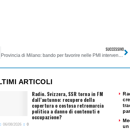
SUCCESSIVO
ustizia
Provincia di Milano: bando per favorire nelle PMI interventi finalizzati a migliorare la sicurezza e qualità dei prodotti posti in commercio
LTIMI ARTICOLI
Radio. Svizzera, SSR torna in FM
Ra
dall’autunno: recupero della
cre
copertura o costosa retromarcia
tra
politica a danno di contenuti e
par
occupazione?
Me
06/08/2026
0
un 