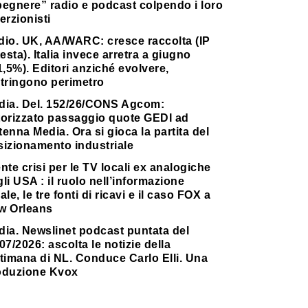
pegnere” radio e podcast colpendo i loro
erzionisti
dio. UK, AA/WARC: cresce raccolta (IP
testa). Italia invece arretra a giugno
1,5%). Editori anziché evolvere,
stringono perimetro
dia. Del. 152/26/CONS Agcom:
torizzato passaggio quote GEDI ad
enna Media. Ora si gioca la partita del
sizionamento industriale
nte crisi per le TV locali ex analogiche
li USA : il ruolo nell’informazione
ale, le tre fonti di ricavi e il caso FOX a
w Orleans
dia. Newslinet podcast puntata del
07/2026: ascolta le notizie della
timana di NL. Conduce Carlo Elli. Una
oduzione Kvox