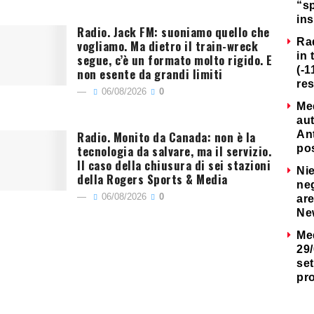
“s
ins
Radio. Jack FM: suoniamo quello che
Ra
vogliamo. Ma dietro il train-wreck
in 
segue, c’è un formato molto rigido. E
(-1
non esente da grandi limiti
re
06/08/2026
0
Me
au
Radio. Monito da Canada: non è la
Ant
tecnologia da salvare, ma il servizio.
po
Il caso della chiusura di sei stazioni
Nie
della Rogers Sports & Media
neg
06/08/2026
0
are
Ne
Me
29/
set
pr