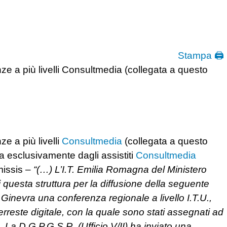
Stampa 🖨
nze a più livelli Consultmedia (collegata a questo
ze a più livelli
Consultmedia
(collegata a questo
ta esclusivamente dagli assistiti
Consultmedia
missis –
“(…) L’I.T. Emilia Romagna del Ministero
 questa struttura per la diffusione della seguente
 Ginevra una conferenza regionale a livello I.T.U.,
terreste digitale, con la quale sono stati assegnati ad
 D.G.P.G.S.R. (Ufficio V/II) ha inviato una