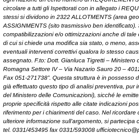
circolare a tutti gli Ispettorati con in allegato i R
stessi si dividono in 2322 ALLOTMENTS (area geog
ASSIGNMENTS (sito trasmissivo ben identificato). S
compatibilizzazioni e/o ottimizzazioni anche di tal
di cui si chiede una modifica sia stato, o meno, asse
eventuali interventi correttivi qualora lo stesso cau
assegnato. F.to: Dott. Gianluca Tigretti – Ministero 
Romagna Settore IV – Via Nazario Sauro 20 – 401
Fax 051-271738”. Questa struttura è in possesso da 
già effettuato questo tipo di analisi preventiva, pur 
del Ministero delle Comunicazioni), sicché le emitte
proprie specificità rispetto alle citate indicazioni p
riferimento per i chiarimenti del caso. Nel ricordare
ulteriore informazione sull’argomento, si partecipa ch
tel. 0331/453495 fax 0331/593008
ufficiotecnico@