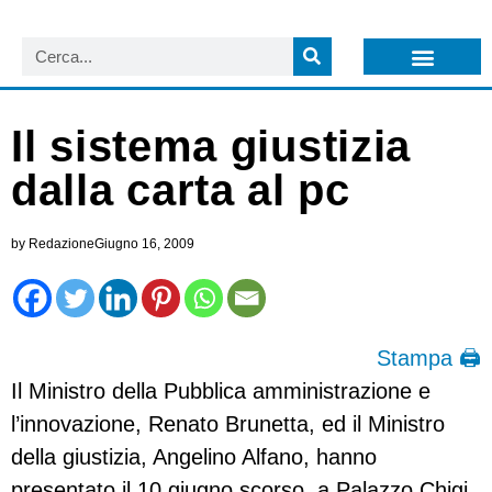
LISTA NEWSLETTER E CIRCOLARI SIT
ARCHIVIO S.I.T.
Il sistema giustizia
dalla carta al pc
by
Redazione
Giugno 16, 2009
Stampa 🖨
Il Ministro della Pubblica amministrazione e
l’innovazione, Renato Brunetta, ed il Ministro
della giustizia, Angelino Alfano, hanno
presentato il 10 giugno scorso, a Palazzo Chigi,