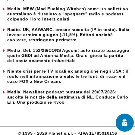
Media. MFW (Mad Fucking Witches) come un collettivo
australiano è riusciuto a “spegnere” radio e podcast
colpendo i loro inserzionisti
Radio. UK, AA/WARC: cresce raccolta (IP in testa). Italia
invece arretra a giugno (-11,5%). Editori anziché
evolvere, restringono perimetro
Media. Del. 152/26/CONS Agcom: autorizzato passaggio
quote GEDI ad Antenna Media. Ora si gioca la partita
del posizionamento industriale
Niente crisi per le TV locali ex analogiche negli USA : il
ruolo nell’informazione areale, le tre fonti di ricavi e il
caso FOX a New Orleans
Media. Newslinet podcast puntata del 29/07/2026:
ascolta le notizie della settimana di NL. Conduce Carlo
Elli. Una produzione Kvox
© 1999 - 2026 Planet s.r.l. - P.IVA 11785910156