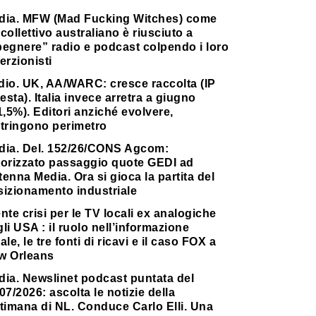
dia. MFW (Mad Fucking Witches) come
collettivo australiano è riusciuto a
pegnere” radio e podcast colpendo i loro
erzionisti
dio. UK, AA/WARC: cresce raccolta (IP
testa). Italia invece arretra a giugno
1,5%). Editori anziché evolvere,
stringono perimetro
dia. Del. 152/26/CONS Agcom:
torizzato passaggio quote GEDI ad
enna Media. Ora si gioca la partita del
sizionamento industriale
nte crisi per le TV locali ex analogiche
li USA : il ruolo nell’informazione
ale, le tre fonti di ricavi e il caso FOX a
w Orleans
dia. Newslinet podcast puntata del
07/2026: ascolta le notizie della
timana di NL. Conduce Carlo Elli. Una