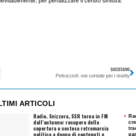
evitabilmente, per penalizzare il centro sinistra.
SUCCESSIVO
Petruccioli: ore contate per i reality
LTIMI ARTICOLI
Radio. Svizzera, SSR torna in FM
Ra
dall’autunno: recupero della
cre
copertura o costosa retromarcia
tra
politica a danno di contenuti e
par