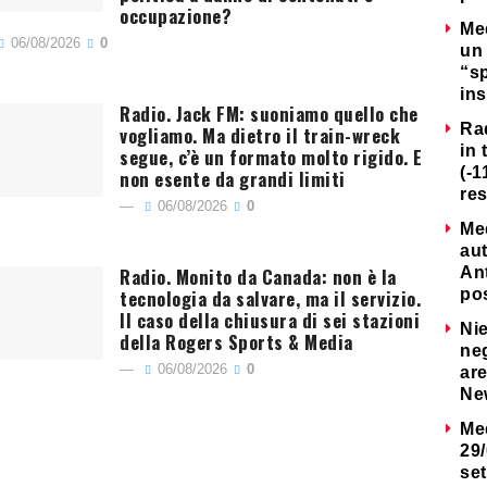
occupazione?
Me
06/08/2026
0
un 
“s
ins
Radio. Jack FM: suoniamo quello che
Ra
vogliamo. Ma dietro il train-wreck
in 
segue, c’è un formato molto rigido. E
(-1
non esente da grandi limiti
re
06/08/2026
0
Me
au
Radio. Monito da Canada: non è la
Ant
tecnologia da salvare, ma il servizio.
po
Il caso della chiusura di sei stazioni
Nie
della Rogers Sports & Media
neg
06/08/2026
0
are
Ne
Me
29/
set