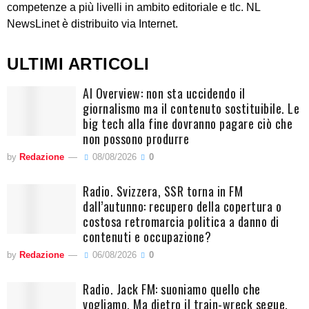
competenze a più livelli in ambito editoriale e tlc. NL
NewsLinet è distribuito via Internet.
ULTIMI ARTICOLI
AI Overview: non sta uccidendo il
giornalismo ma il contenuto sostituibile. Le
big tech alla fine dovranno pagare ciò che
non possono produrre
by
Redazione
08/08/2026
0
Radio. Svizzera, SSR torna in FM
dall’autunno: recupero della copertura o
costosa retromarcia politica a danno di
contenuti e occupazione?
by
Redazione
06/08/2026
0
Radio. Jack FM: suoniamo quello che
vogliamo. Ma dietro il train-wreck segue,