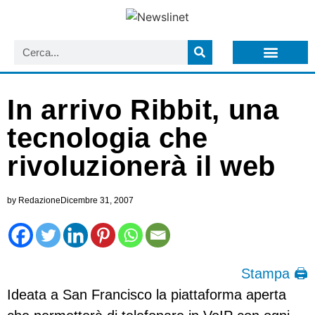
LISTA NEWSLETTER E CIRCOLARI SIT
ARCHIVIO S.I.T.
In arrivo Ribbit, una
tecnologia che
rivoluzionerà il web
by
Redazione
Dicembre 31, 2007
Stampa 🖨
Ideata a San Francisco la piattaforma aperta