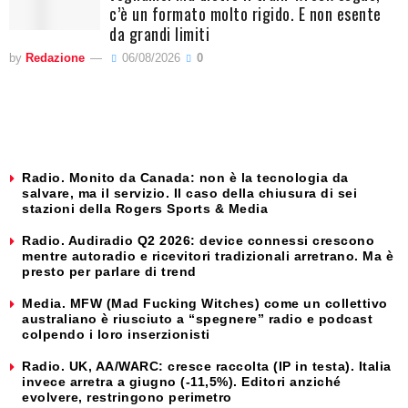
c’è un formato molto rigido. E non esente
da grandi limiti
by
Redazione
06/08/2026
0
Radio. Monito da Canada: non è la tecnologia da
salvare, ma il servizio. Il caso della chiusura di sei
stazioni della Rogers Sports & Media
Radio. Audiradio Q2 2026: device connessi crescono
mentre autoradio e ricevitori tradizionali arretrano. Ma è
presto per parlare di trend
Media. MFW (Mad Fucking Witches) come un collettivo
australiano è riusciuto a “spegnere” radio e podcast
colpendo i loro inserzionisti
Radio. UK, AA/WARC: cresce raccolta (IP in testa). Italia
invece arretra a giugno (-11,5%). Editori anziché
evolvere, restringono perimetro