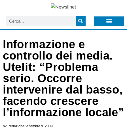
LISTA NEWSLETTER E CIRCOLARI SIT
ARCHIVIO S.I.T.
Informazione e
controllo dei media.
Utelit: “Problema
serio. Occorre
intervenire dal basso,
facendo crescere
l’informazione locale”
by
Redazione
Settembre 9, 2009