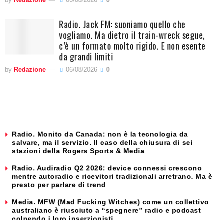
Radio. Jack FM: suoniamo quello che
vogliamo. Ma dietro il train-wreck segue,
c’è un formato molto rigido. E non esente
da grandi limiti
by
Redazione
06/08/2026
0
Radio. Monito da Canada: non è la tecnologia da
salvare, ma il servizio. Il caso della chiusura di sei
stazioni della Rogers Sports & Media
Radio. Audiradio Q2 2026: device connessi crescono
mentre autoradio e ricevitori tradizionali arretrano. Ma è
presto per parlare di trend
Media. MFW (Mad Fucking Witches) come un collettivo
australiano è riusciuto a “spegnere” radio e podcast
colpendo i loro inserzionisti