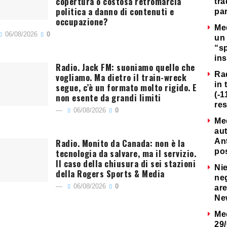
copertura o costosa retromarcia
tra
politica a danno di contenuti e
par
occupazione?
Me
06/08/2026
0
un 
“s
ins
Radio. Jack FM: suoniamo quello che
Ra
vogliamo. Ma dietro il train-wreck
in 
segue, c’è un formato molto rigido. E
(-1
non esente da grandi limiti
re
06/08/2026
0
Me
au
Radio. Monito da Canada: non è la
Ant
tecnologia da salvare, ma il servizio.
po
Il caso della chiusura di sei stazioni
Nie
della Rogers Sports & Media
neg
06/08/2026
0
are
Ne
Me
29/