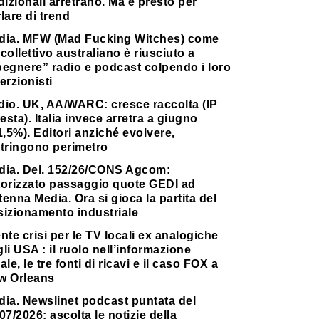
dizionali arretrano. Ma è presto per
lare di trend
dia. MFW (Mad Fucking Witches) come
collettivo australiano è riusciuto a
pegnere” radio e podcast colpendo i loro
erzionisti
dio. UK, AA/WARC: cresce raccolta (IP
testa). Italia invece arretra a giugno
1,5%). Editori anziché evolvere,
stringono perimetro
dia. Del. 152/26/CONS Agcom:
torizzato passaggio quote GEDI ad
enna Media. Ora si gioca la partita del
sizionamento industriale
nte crisi per le TV locali ex analogiche
li USA : il ruolo nell’informazione
ale, le tre fonti di ricavi e il caso FOX a
w Orleans
dia. Newslinet podcast puntata del
07/2026: ascolta le notizie della