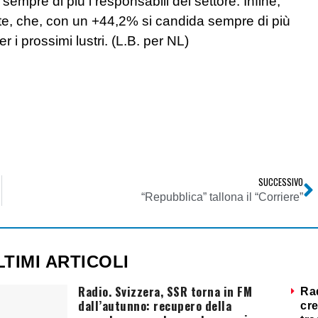
 sempre di più i responsabili del settore. Infine,
 rete, che, con un +44,2% si candida sempre di più
 i prossimi lustri. (L.B. per NL)
SUCCESSIVO
“Repubblica” tallona il “Corriere”
LTIMI ARTICOLI
Radio. Svizzera, SSR torna in FM
Ra
dall’autunno: recupero della
cre