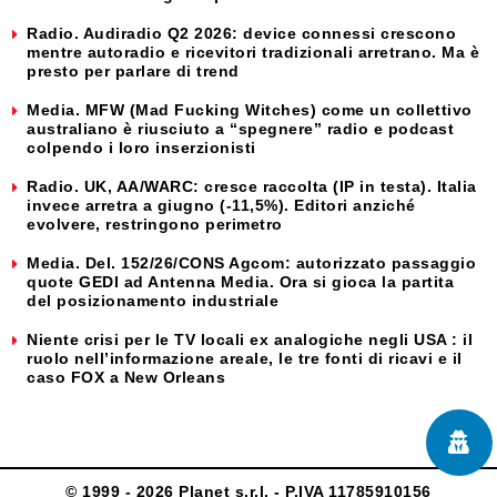
Radio. Audiradio Q2 2026: device connessi crescono
mentre autoradio e ricevitori tradizionali arretrano. Ma è
presto per parlare di trend
Media. MFW (Mad Fucking Witches) come un collettivo
australiano è riusciuto a “spegnere” radio e podcast
colpendo i loro inserzionisti
Radio. UK, AA/WARC: cresce raccolta (IP in testa). Italia
invece arretra a giugno (-11,5%). Editori anziché
evolvere, restringono perimetro
Media. Del. 152/26/CONS Agcom: autorizzato passaggio
quote GEDI ad Antenna Media. Ora si gioca la partita
del posizionamento industriale
Niente crisi per le TV locali ex analogiche negli USA : il
ruolo nell’informazione areale, le tre fonti di ricavi e il
caso FOX a New Orleans
© 1999 - 2026 Planet s.r.l. - P.IVA 11785910156