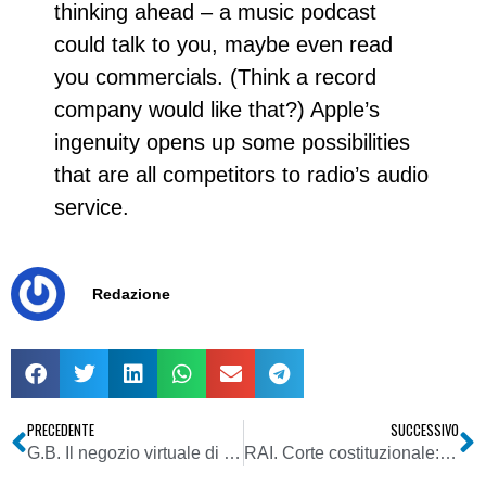
thinking ahead – a music podcast
could talk to you, maybe even read
you commercials. (Think a record
company would like that?) Apple’s
ingenuity opens up some possibilities
that are all competitors to radio’s audio
service.
Redazione
PRECEDENTE
SUCCESSIVO
G.B. Il negozio virtuale di Vodafone vendera’ musica senza restrizioni da copyright
RAI. Corte costituzionale: revocando Petroni governo Prodi violò legge. Cappon: gelata pubblicitaria si aggrava. Tagli per altri 60-70 mln