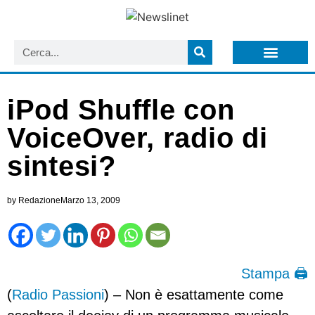
LISTA NEWSLETTER E CIRCOLARI SIT
ARCHIVIO S.I.T.
iPod Shuffle con
VoiceOver, radio di
sintesi?
by
Redazione
Marzo 13, 2009
Stampa 🖨
(
Radio Passioni
) – Non è esattamente come