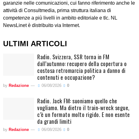
garanzie nelle comunicazioni, cui fanno riferimento anche le
attività di Consultmedia, prima struttura italiana di
competenze a più livelli in ambito editoriale e tlc. NL
NewsLinet è distribuito via Internet.
ULTIMI ARTICOLI
Radio. Svizzera, SSR torna in FM
dall’autunno: recupero della copertura o
costosa retromarcia politica a danno di
contenuti e occupazione?
by
Redazione
06/08/2026
0
Radio. Jack FM: suoniamo quello che
vogliamo. Ma dietro il train-wreck segue,
c’è un formato molto rigido. E non esente
da grandi limiti
by
Redazione
06/08/2026
0