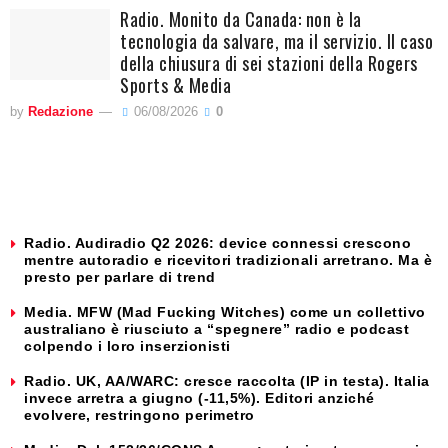
Radio. Monito da Canada: non è la
tecnologia da salvare, ma il servizio. Il caso
della chiusura di sei stazioni della Rogers
Sports & Media
by
Redazione
06/08/2026
0
Radio. Audiradio Q2 2026: device connessi crescono
mentre autoradio e ricevitori tradizionali arretrano. Ma è
presto per parlare di trend
Media. MFW (Mad Fucking Witches) come un collettivo
australiano è riusciuto a “spegnere” radio e podcast
colpendo i loro inserzionisti
Radio. UK, AA/WARC: cresce raccolta (IP in testa). Italia
invece arretra a giugno (-11,5%). Editori anziché
evolvere, restringono perimetro