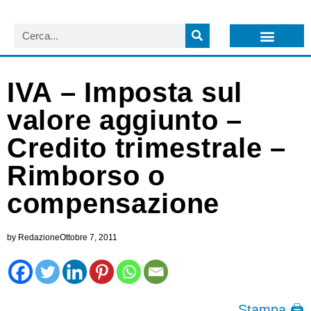
LISTA NEWSLETTER E CIRCOLARI SIT
ARCHIVIO S.I.T.
IVA – Imposta sul
valore aggiunto –
Credito trimestrale –
Rimborso o
compensazione
by
Redazione
Ottobre 7, 2011
Stampa 🖨