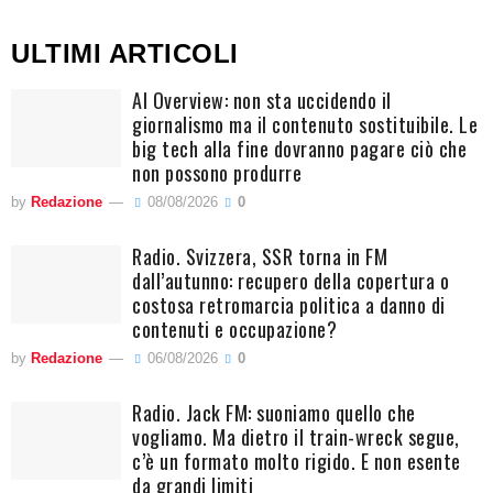
ULTIMI ARTICOLI
AI Overview: non sta uccidendo il
giornalismo ma il contenuto sostituibile. Le
big tech alla fine dovranno pagare ciò che
non possono produrre
by
Redazione
08/08/2026
0
Radio. Svizzera, SSR torna in FM
dall’autunno: recupero della copertura o
costosa retromarcia politica a danno di
contenuti e occupazione?
by
Redazione
06/08/2026
0
Radio. Jack FM: suoniamo quello che
vogliamo. Ma dietro il train-wreck segue,
c’è un formato molto rigido. E non esente
da grandi limiti