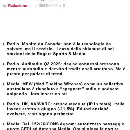
by
Redazione
06/08/2026
0
Radio. Monito da Canada: non è la tecnologia da
salvare, ma il servizio. Il caso della chiusura di sei
stazioni della Rogers Sports & Media
Radio. Audiradio Q2 2026: device connessi crescono
mentre autoradio e ricevitori tradizionali arretrano. Ma è
presto per parlare di trend
Media. MFW (Mad Fucking Witches) come un collettivo
australiano è riusciuto a “spegnere” radio e podcast
colpendo i loro inserzionisti
Radio. UK, AA/WARC: cresce raccolta (IP in testa). Italia
invece arretra a giugno (-11,5%). Editori anziché
evolvere, restringono perimetro
Media. Del. 152/26/CONS Agcom: autorizzato passaggio
quote GEDI ad Antenna Media. Ora si gioca la partita