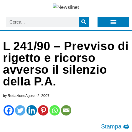
LISTA NEWSLETTER E CIRCOLARI SIT
ARCHIVIO S.I.T.
L 241/90 – Prevviso di
rigetto e ricorso
avverso il silenzio
della P.A.
by
Redazione
Agosto 2, 2007
Stampa 🖨