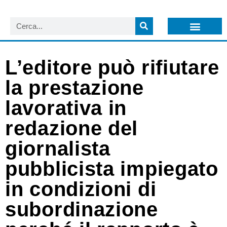
LISTA NEWSLETTER E CIRCOLARI SIT
ARCHIVIO S.I.T.
L’editore può rifiutare
la prestazione
lavorativa in
redazione del
giornalista
pubblicista impiegato
in condizioni di
subordinazione