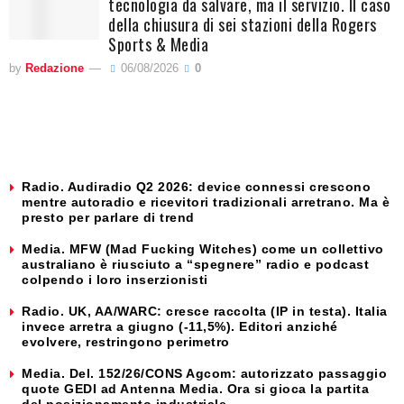
tecnologia da salvare, ma il servizio. Il caso
della chiusura di sei stazioni della Rogers
Sports & Media
by
Redazione
06/08/2026
0
Radio. Audiradio Q2 2026: device connessi crescono
mentre autoradio e ricevitori tradizionali arretrano. Ma è
presto per parlare di trend
Media. MFW (Mad Fucking Witches) come un collettivo
australiano è riusciuto a “spegnere” radio e podcast
colpendo i loro inserzionisti
Radio. UK, AA/WARC: cresce raccolta (IP in testa). Italia
invece arretra a giugno (-11,5%). Editori anziché
evolvere, restringono perimetro
Media. Del. 152/26/CONS Agcom: autorizzato passaggio
quote GEDI ad Antenna Media. Ora si gioca la partita
del posizionamento industriale