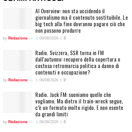
AI Overview: non sta uccidendo il
giornalismo ma il contenuto sostituibile. Le
big tech alla fine dovranno pagare ciò che
non possono produrre
by
Redazione
08/08/2026
0
Radio. Svizzera, SSR torna in FM
dall’autunno: recupero della copertura o
costosa retromarcia politica a danno di
contenuti e occupazione?
by
Redazione
06/08/2026
0
Radio. Jack FM: suoniamo quello che
vogliamo. Ma dietro il train-wreck segue,
c’è un formato molto rigido. E non esente
da grandi limiti
by
Redazione
06/08/2026
0