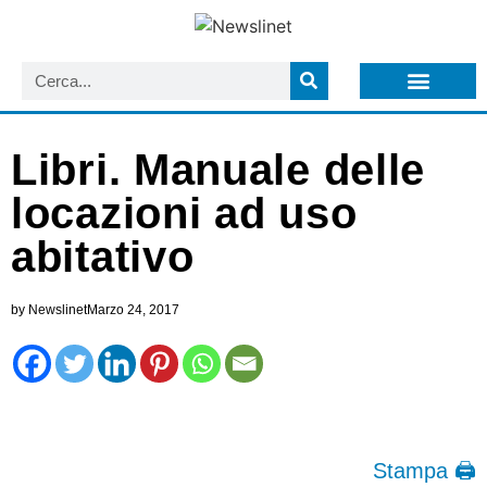
LISTA NEWSLETTER E CIRCOLARI SIT
ARCHIVIO S.I.T.
Libri. Manuale delle
locazioni ad uso
abitativo
by
Newslinet
Marzo 24, 2017
Stampa 🖨