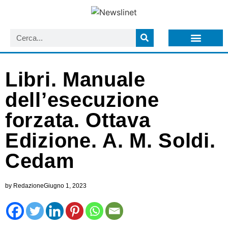
LISTA NEWSLETTER E CIRCOLARI SIT
ARCHIVIO S.I.T.
Libri. Manuale
dell’esecuzione
forzata. Ottava
Edizione. A. M. Soldi.
Cedam
by
Redazione
Giugno 1, 2023