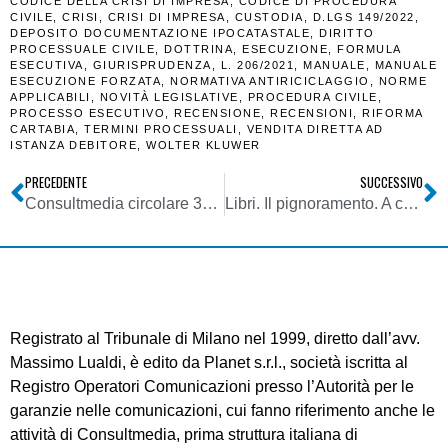
CODICE DELLA CRISI DI IMPRESA
,
CODICE DI PROCEDURA
CIVILE
,
CRISI
,
CRISI DI IMPRESA
,
CUSTODIA
,
D.LGS 149/2022
,
DEPOSITO DOCUMENTAZIONE IPOCATASTALE
,
DIRITTO
PROCESSUALE CIVILE
,
DOTTRINA
,
ESECUZIONE
,
FORMULA
ESECUTIVA
,
GIURISPRUDENZA
,
L. 206/2021
,
MANUALE
,
MANUALE
ESECUZIONE FORZATA
,
NORMATIVA ANTIRICICLAGGIO
,
NORME
APPLICABILI
,
NOVITÀ LEGISLATIVE
,
PROCEDURA CIVILE
,
PROCESSO ESECUTIVO
,
RECENSIONE
,
RECENSIONI
,
RIFORMA
CARTABIA
,
TERMINI PROCESSUALI
,
VENDITA DIRETTA AD
ISTANZA DEBITORE
,
WOLTER KLUWER
PRECEDENTE
SUCCESSIVO
Consultmedia circolare 31052023 su Delibera Agcom 115_23_CONS linee guida meccanismi di reclamo piattaforme online + regolamento su risoluzione controversie ex art. 102 L. 633_1941
Libri. Il pignoramento. A cura di S. Ruscica e G. Mascaro. Cedam
Registrato al Tribunale di Milano nel 1999, diretto dall’avv.
Massimo Lualdi, è edito da Planet s.r.l., società iscritta al
Registro Operatori Comunicazioni presso l’Autorità per le
garanzie nelle comunicazioni, cui fanno riferimento anche le
attività di Consultmedia, prima struttura italiana di