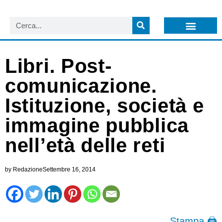
LISTA NEWSLETTER E CIRCOLARI SIT
ARCHIVIO S.I.T.
Libri. Post-
comunicazione.
Istituzione, società e
immagine pubblica
nell’età delle reti
by
Redazione
Settembre 16, 2014
Stampa 🖨