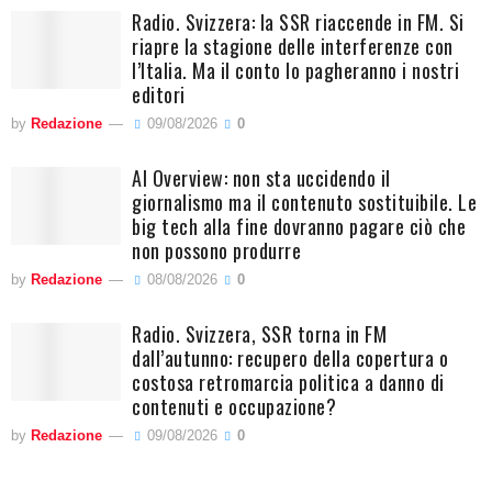
Radio. Svizzera: la SSR riaccende in FM. Si
riapre la stagione delle interferenze con
l’Italia. Ma il conto lo pagheranno i nostri
editori
by
Redazione
09/08/2026
0
AI Overview: non sta uccidendo il
giornalismo ma il contenuto sostituibile. Le
big tech alla fine dovranno pagare ciò che
non possono produrre
by
Redazione
08/08/2026
0
Radio. Svizzera, SSR torna in FM
dall’autunno: recupero della copertura o
costosa retromarcia politica a danno di
contenuti e occupazione?
by
Redazione
09/08/2026
0