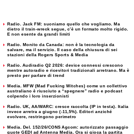
Radio. Jack FM: suoniamo quello che vogliamo. Ma
dietro il train-wreck segue, c’è un formato molto rigido.
E non esente da grandi limiti
Radio. Monito da Canada: non è la tecnologia da
salvare, ma il servizio. Il caso della chiusura di sei
stazioni della Rogers Sports & Media
Radio. Audiradio Q2 2026: device connessi crescono
mentre autoradio e ricevitori tradizionali arretrano. Ma è
presto per parlare di trend
Media. MFW (Mad Fucking Witches) come un collettivo
australiano è riusciuto a “spegnere” radio e podcast
colpendo i loro inserzionisti
Radio. UK, AA/WARC: cresce raccolta (IP in testa). Italia
invece arretra a giugno (-11,5%). Editori anziché
evolvere, restringono perimetro
Media. Del. 152/26/CONS Agcom: autorizzato passaggio
quote GEDI ad Antenna Media. Ora si gioca la partita