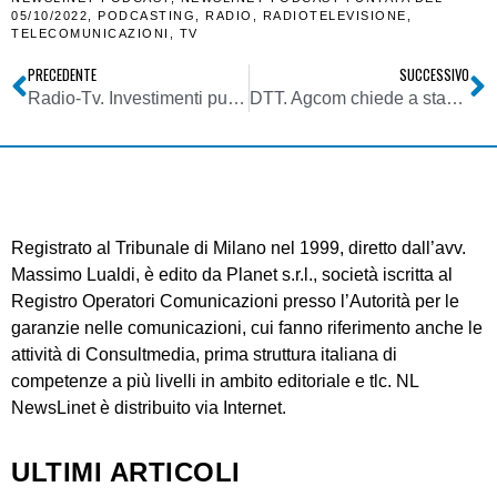
05/10/2022
,
PODCASTING
,
RADIO
,
RADIOTELEVISIONE
,
TELECOMUNICAZIONI
,
TV
PRECEDENTE
SUCCESSIVO
Radio-Tv. Investimenti pubblicitari a luglio 2022: 2,2 miliardi di euro (-7,8%). Colpa della Televisione, perché la Radio cresce
DTT. Agcom chiede a stakeholders contributi su prominence servizi tv e radio di interesse generale e su sistema numerazione dei canali (LCN)
Registrato al Tribunale di Milano nel 1999, diretto dall’avv.
Massimo Lualdi, è edito da Planet s.r.l., società iscritta al
Registro Operatori Comunicazioni presso l’Autorità per le
garanzie nelle comunicazioni, cui fanno riferimento anche le
attività di Consultmedia, prima struttura italiana di
competenze a più livelli in ambito editoriale e tlc. NL
NewsLinet è distribuito via Internet.
ULTIMI ARTICOLI