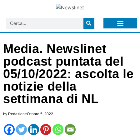
LISTA NEWSLETTER E CIRCOLARI SIT
ARCHIVIO S.I.T.
Media. Newslinet
podcast puntata del
05/10/2022: ascolta le
notizie della
settimana di NL
by
Redazione
Ottobre 5, 2022