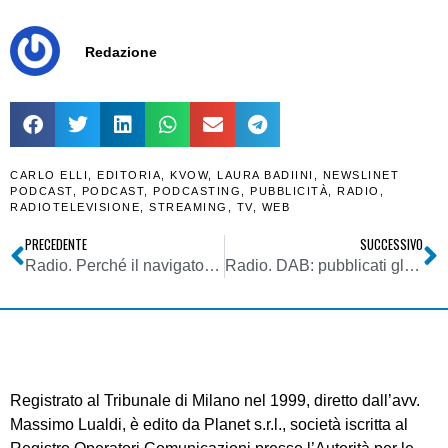
Redazione
CARLO ELLI
,
EDITORIA
,
KVOW
,
LAURA BADIINI
,
NEWSLINET
PODCAST
,
PODCAST
,
PODCASTING
,
PUBBLICITÀ
,
RADIO
,
RADIOTELEVISIONE
,
STREAMING
,
TV
,
WEB
PRECEDENTE
SUCCESSIVO
Radio. Perché il navigatore in auto incentiverà l’ascolto radio (NB la viabilità non c’entra nulla). Retroscena dell’evoluzione automotive
Radio. DAB: pubblicati gli elenchi delle manifestazioni di interesse per Lombardia, Umbria e Sicilia. Beauty contest in Lombardia e Sicilia
Registrato al Tribunale di Milano nel 1999, diretto dall’avv.
Massimo Lualdi, è edito da Planet s.r.l., società iscritta al