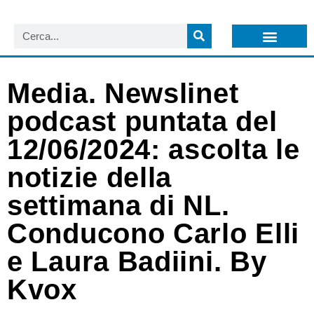
LISTA NEWSLETTER E CIRCOLARI SIT
ARCHIVIO S.I.T.
Media. Newslinet
podcast puntata del
12/06/2024: ascolta le
notizie della
settimana di NL.
Conducono Carlo Elli
e Laura Badiini. By
Kvox