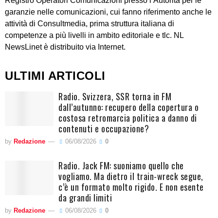
Registro Operatori Comunicazioni presso l’Autorità per le
garanzie nelle comunicazioni, cui fanno riferimento anche le
attività di Consultmedia, prima struttura italiana di
competenze a più livelli in ambito editoriale e tlc. NL
NewsLinet è distribuito via Internet.
ULTIMI ARTICOLI
Radio. Svizzera, SSR torna in FM
dall’autunno: recupero della copertura o
costosa retromarcia politica a danno di
contenuti e occupazione?
by
Redazione
06/08/2026
0
Radio. Jack FM: suoniamo quello che
vogliamo. Ma dietro il train-wreck segue,
c’è un formato molto rigido. E non esente
da grandi limiti
by
Redazione
06/08/2026
0