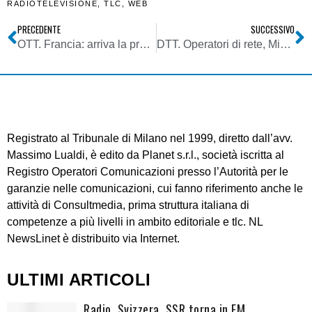
RADIOTELEVISIONE
,
TLC
,
WEB
PRECEDENTE
SUCCESSIVO
OTT. Francia: arriva la proposta di una tassa sullo streaming musicale per finanziare la cultura nazionale
DTT. Operatori di rete, Mise, Decreto direttoriale 19/10/2022: indennizzi rilasci obbligatori. Pubblicato l’elenco dei beneficiari
Registrato al Tribunale di Milano nel 1999, diretto dall’avv.
Massimo Lualdi, è edito da Planet s.r.l., società iscritta al
Registro Operatori Comunicazioni presso l’Autorità per le
garanzie nelle comunicazioni, cui fanno riferimento anche le
attività di Consultmedia, prima struttura italiana di
competenze a più livelli in ambito editoriale e tlc. NL
NewsLinet è distribuito via Internet.
ULTIMI ARTICOLI
Radio. Svizzera, SSR torna in FM