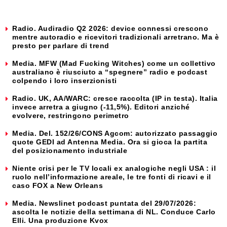
Radio. Audiradio Q2 2026: device connessi crescono
mentre autoradio e ricevitori tradizionali arretrano. Ma è
presto per parlare di trend
Media. MFW (Mad Fucking Witches) come un collettivo
australiano è riusciuto a “spegnere” radio e podcast
colpendo i loro inserzionisti
Radio. UK, AA/WARC: cresce raccolta (IP in testa). Italia
invece arretra a giugno (-11,5%). Editori anziché
evolvere, restringono perimetro
Media. Del. 152/26/CONS Agcom: autorizzato passaggio
quote GEDI ad Antenna Media. Ora si gioca la partita
del posizionamento industriale
Niente crisi per le TV locali ex analogiche negli USA : il
ruolo nell’informazione areale, le tre fonti di ricavi e il
caso FOX a New Orleans
Media. Newslinet podcast puntata del 29/07/2026:
ascolta le notizie della settimana di NL. Conduce Carlo
Elli. Una produzione Kvox