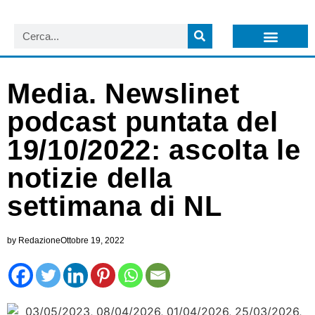
LISTA NEWSLETTER E CIRCOLARI SIT
ARCHIVIO S.I.T.
Media. Newslinet
podcast puntata del
19/10/2022: ascolta le
notizie della
settimana di NL
by
Redazione
Ottobre 19, 2022