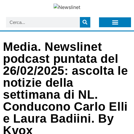
LISTA NEWSLETTER E CIRCOLARI SIT
ARCHIVIO S.I.T.
Media. Newslinet
podcast puntata del
26/02/2025: ascolta le
notizie della
settimana di NL.
Conducono Carlo Elli
e Laura Badiini. By
Kvox