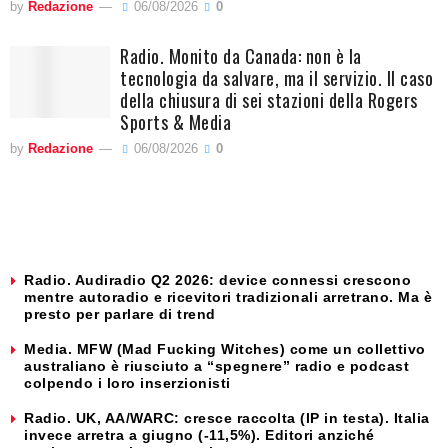
by
Redazione
06/08/2026
0
Radio. Monito da Canada: non è la
tecnologia da salvare, ma il servizio. Il caso
della chiusura di sei stazioni della Rogers
Sports & Media
by
Redazione
06/08/2026
0
Radio. Audiradio Q2 2026: device connessi crescono
mentre autoradio e ricevitori tradizionali arretrano. Ma è
presto per parlare di trend
Media. MFW (Mad Fucking Witches) come un collettivo
australiano è riusciuto a “spegnere” radio e podcast
colpendo i loro inserzionisti
Radio. UK, AA/WARC: cresce raccolta (IP in testa). Italia
invece arretra a giugno (-11,5%). Editori anziché