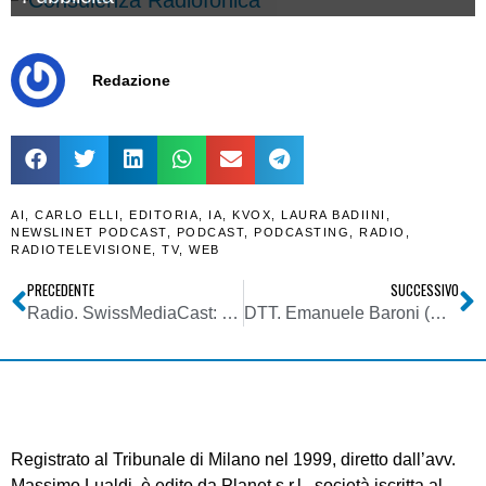
Redazione
AI
,
CARLO ELLI
,
EDITORIA
,
IA
,
KVOX
,
LAURA BADIINI
,
NEWSLINET PODCAST
,
PODCAST
,
PODCASTING
,
RADIO
,
RADIOTELEVISIONE
,
TV
,
WEB
PRECEDENTE
SUCCESSIVO
Radio. SwissMediaCast: il principale operatore DAB+ svizzero apre agli italiani. Cosa sta dietro l’iniziativa che sta facendo parlare?
DTT. Emanuele Baroni (Rubidia): jump fenomeno esclusivamente italiano dove HBBTV è divenuta prototipo del DVB-I. Lo stato dell’evoluzione
Registrato al Tribunale di Milano nel 1999, diretto dall’avv.
Massimo Lualdi, è edito da Planet s.r.l., società iscritta al