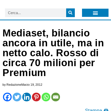
LISTA NEWSLETTER E CIRCOLARI SIT
ARCHIVIO S.I.T.
Mediaset, bilancio
ancora in utile, ma in
netto calo. Rosso di
circa 70 milioni per
Premium
by
Redazione
Marzo 19, 2012
Stampa 🖨